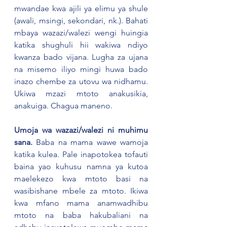
mwandae kwa ajili ya elimu ya shule 
(awali, msingi, sekondari, nk.). Bahati 
mbaya wazazi/walezi wengi huingia 
katika shughuli hii wakiwa ndiyo 
kwanza bado vijana. Lugha za ujana 
na misemo iliyo mingi huwa bado 
inazo chembe za utovu wa nidhamu. 
Ukiwa mzazi mtoto anakusikia, 
anakuiga. Chagua maneno.
Umoja wa wazazi/walezi ni muhimu 
sana.
 Baba na mama wawe wamoja 
katika kulea. Pale inapotokea tofauti 
baina yao kuhusu namna ya kutoa 
maelekezo kwa mtoto basi na 
wasibishane mbele za mtoto. Ikiwa 
kwa mfano mama anamwadhibu 
mtoto na baba hakubaliani na 