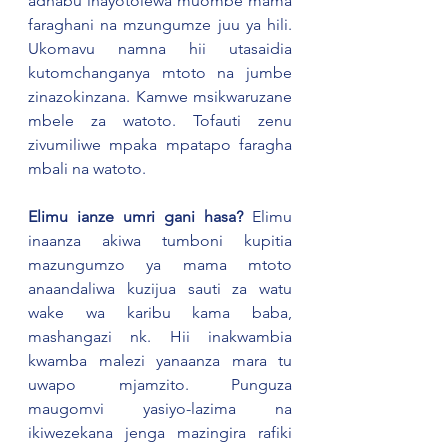
adhabu inayotolewa muombe mama 
faraghani na mzungumze juu ya hili. 
Ukomavu namna hii utasaidia 
kutomchanganya mtoto na jumbe 
zinazokinzana. Kamwe msikwaruzane 
mbele za watoto. Tofauti zenu 
zivumiliwe mpaka mpatapo faragha 
mbali na watoto.
Elimu ianze umri gani hasa?
 Elimu 
inaanza akiwa tumboni kupitia 
mazungumzo ya mama mtoto 
anaandaliwa kuzijua sauti za watu 
wake wa karibu kama baba, 
mashangazi nk. Hii inakwambia 
kwamba malezi yanaanza mara tu 
uwapo mjamzito. Punguza 
maugomvi yasiyo-lazima na 
ikiwezekana jenga mazingira rafiki 