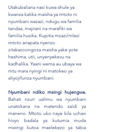
Utakubaliana nasi kuwa shule ya 
kwanza katika maisha ya mtoto ni 
nyumbani wazazi, ndugu wa familia 
tandaa, majirani na marafiki wa 
familia husika. Kupitia mzazi/mlezi 
mtoto anapata nyenzo 
zitakazoongoza maisha yake yote 
heshima, utii, unyenyekevu na 
kadhalika. Yaani wema au ubaya wa 
mtu mara nyingi ni matokeo ya 
aliyojifunza nyumbani.
Nyumbani ndiko msingi hujengwa.
Bahati nzuri ualimu wa nyumbani 
unatokana na matendo zaidi ya 
maneno. Mtoto uko naye kila uchao 
hivyo badala ya kutumia muda 
mwingi kutoa maelekezo ya tabia 