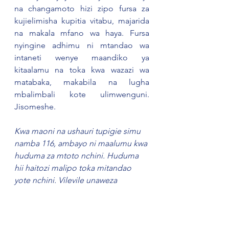
na changamoto hizi zipo fursa za 
kujielimisha kupitia vitabu, majarida 
na makala mfano wa haya. Fursa 
nyingine adhimu ni mtandao wa 
intaneti wenye maandiko ya 
kitaalamu na toka kwa wazazi wa 
matabaka, makabila na lugha 
mbalimbali kote ulimwenguni. 
Jisomeshe.
Kwa maoni na ushauri tupigie simu 
namba 116, ambayo ni maalumu kwa 
huduma za mtoto nchini. Huduma 
hii haitozi malipo toka mitandao 
yote nchini. Vilevile unaweza 
kutupata kupitia ukurasa wetu wa 
Facebook: Sema Tanzania; Twitter: 
@SemaTanzania na 