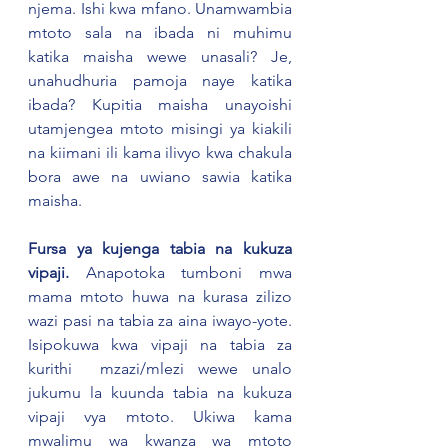
njema. Ishi kwa mfano. Unamwambia 
mtoto sala na ibada ni muhimu 
katika maisha wewe unasali? Je, 
unahudhuria pamoja naye katika 
ibada? Kupitia maisha unayoishi 
utamjengea mtoto misingi ya kiakili 
na kiimani ili kama ilivyo kwa chakula 
bora awe na uwiano sawia katika 
maisha.
Fursa ya kujenga tabia na kukuza 
vipaji.
 Anapotoka tumboni mwa 
mama mtoto huwa na kurasa zilizo 
wazi pasi na tabia za aina iwayo-yote. 
Isipokuwa kwa vipaji na tabia za 
kurithi  mzazi/mlezi wewe unalo 
jukumu la kuunda tabia na kukuza 
vipaji vya mtoto. Ukiwa kama 
mwalimu wa kwanza wa mtoto 