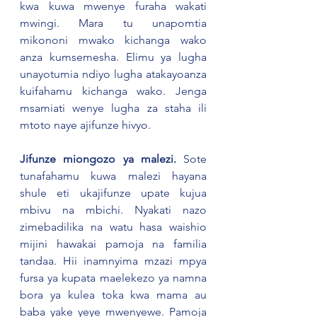
kwa kuwa mwenye furaha wakati 
mwingi. Mara tu unapomtia 
mikononi mwako kichanga wako 
anza kumsemesha. Elimu ya lugha 
unayotumia ndiyo lugha atakayoanza 
kuifahamu kichanga wako. Jenga 
msamiati wenye lugha za staha ili 
mtoto naye ajifunze hivyo.
Jifunze miongozo ya malezi.
 Sote 
tunafahamu kuwa malezi hayana 
shule eti ukajifunze upate kujua 
mbivu na mbichi. Nyakati nazo 
zimebadilika na watu hasa waishio 
mijini hawakai pamoja na familia 
tandaa. Hii inamnyima mzazi mpya 
fursa ya kupata maelekezo ya namna 
bora ya kulea toka kwa mama au 
baba yake yeye mwenyewe. Pamoja 