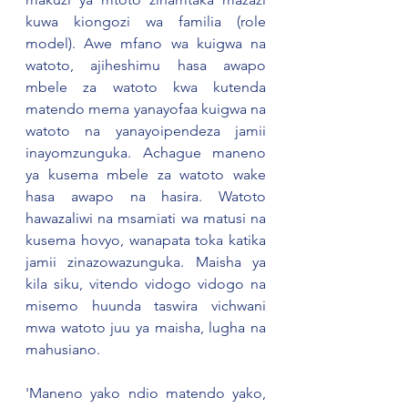
kuwa kiongozi wa familia (role 
model). Awe mfano wa kuigwa na 
watoto, ajiheshimu hasa awapo 
mbele za watoto kwa kutenda 
matendo mema yanayofaa kuigwa na 
watoto na yanayoipendeza jamii 
inayomzunguka. Achague maneno 
ya kusema mbele za watoto wake 
hasa awapo na hasira. Watoto 
hawazaliwi na msamiati wa matusi na 
kusema hovyo, wanapata toka katika 
jamii zinazowazunguka. Maisha ya 
kila siku, vitendo vidogo vidogo na 
misemo huunda taswira vichwani 
mwa watoto juu ya maisha, lugha na 
mahusiano.
'Maneno yako ndio matendo yako, 