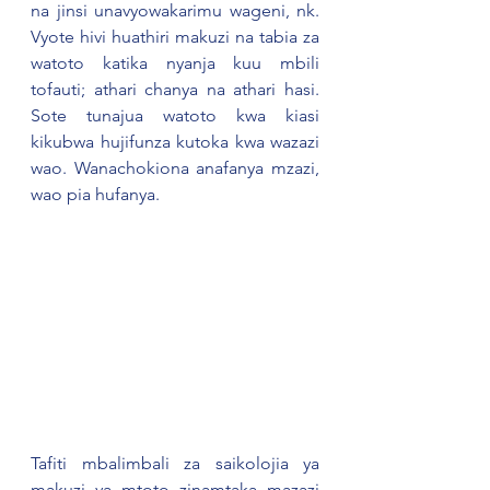
na jinsi unavyowakarimu wageni, nk. 
Vyote hivi huathiri makuzi na tabia za 
watoto katika nyanja kuu mbili 
tofauti; athari chanya na athari hasi. 
Sote tunajua watoto kwa kiasi 
kikubwa hujifunza kutoka kwa wazazi 
wao. Wanachokiona anafanya mzazi, 
wao pia hufanya.
Tafiti mbalimbali za saikolojia ya 
makuzi ya mtoto zinamtaka mazazi 