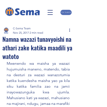
TOA TAARIFA
C-Sema Team
Nov 25, 2017
2 min read
Namna wazazi tunavyoishi na
athari zake katika maadili ya
watoto
Mwenendo wa maisha ya wazazi 
hujumuisha maneno, matendo, tabia 
na desturi za wazazi wanazotumia 
katika kuendesha maisha yao ya kila 
siku katika familia zao na jamii 
inayowazunguka kwa ujumla. 
Mahusiano kati ya wazazi, mahusiano 
na majirani, ndugu, jamaa na marafiki 