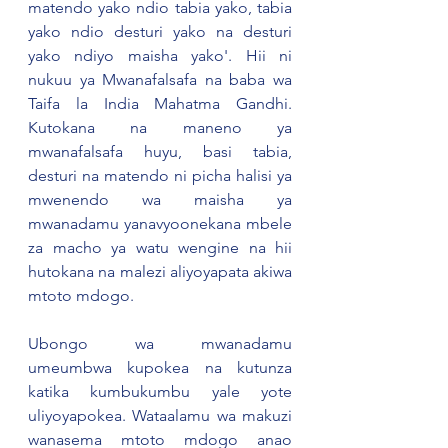
matendo yako ndio tabia yako, tabia 
yako ndio desturi yako na desturi 
yako ndiyo maisha yako'. Hii ni 
nukuu ya Mwanafalsafa na baba wa 
Taifa la India Mahatma Gandhi. 
Kutokana na maneno ya 
mwanafalsafa huyu, basi tabia, 
desturi na matendo ni picha halisi ya 
mwenendo wa maisha ya 
mwanadamu yanavyoonekana mbele 
za macho ya watu wengine na hii 
hutokana na malezi aliyoyapata akiwa 
mtoto mdogo.
Ubongo wa mwanadamu 
umeumbwa kupokea na kutunza 
katika kumbukumbu yale yote 
uliyoyapokea. Wataalamu wa makuzi 
wanasema mtoto mdogo anao 