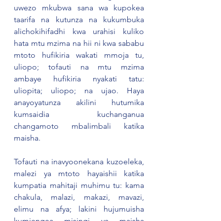
uwezo mkubwa sana wa kupokea 
taarifa na kutunza na kukumbuka 
alichokihifadhi kwa urahisi kuliko 
hata mtu mzima na hii ni kwa sababu 
mtoto hufikiria wakati mmoja tu, 
uliopo; tofauti na mtu mzima 
ambaye hufikiria nyakati tatu: 
uliopita; uliopo; na ujao. Haya 
anayoyatunza akilini hutumika 
kumsaidia kuchanganua 
changamoto mbalimbali katika 
maisha.
Tofauti na inavyoonekana kuzoeleka, 
malezi ya mtoto hayaishii katika 
kumpatia mahitaji muhimu tu: kama 
chakula, malazi, makazi, mavazi, 
elimu na afya; lakini hujumuisha 
kumjengea misingi ya maisha 