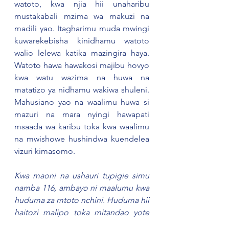
watoto, kwa njia hii unaharibu 
mustakabali mzima wa makuzi na 
madili yao. Itagharimu muda mwingi 
kuwarekebisha kinidhamu watoto 
walio lelewa katika mazingira haya. 
Watoto hawa hawakosi majibu hovyo 
kwa watu wazima na huwa na 
matatizo ya nidhamu wakiwa shuleni. 
Mahusiano yao na waalimu huwa si 
mazuri na mara nyingi hawapati 
msaada wa karibu toka kwa waalimu 
na mwishowe hushindwa kuendelea 
vizuri kimasomo.
Kwa maoni na ushauri tupigie simu 
namba 116, ambayo ni maalumu kwa 
huduma za mtoto nchini. Huduma hii 
haitozi malipo toka mitandao yote 
nchini. Vilevile unaweza kutupata 