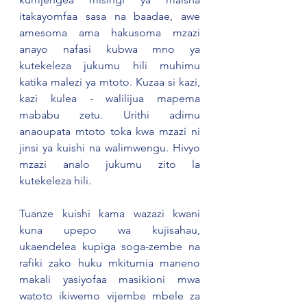
itakayomfaa sasa na baadae, awe 
amesoma ama hakusoma mzazi 
anayo nafasi kubwa mno ya 
kutekeleza jukumu hili muhimu 
katika malezi ya mtoto. Kuzaa si kazi, 
kazi kulea - walilijua mapema 
mababu zetu. Urithi adimu 
anaoupata mtoto toka kwa mzazi ni 
jinsi ya kuishi na walimwengu. Hivyo 
mzazi analo jukumu zito la 
kutekeleza hili.
Tuanze kuishi kama wazazi kwani 
kuna upepo wa kujisahau, 
ukaendelea kupiga soga-zembe na 
rafiki zako huku mkitumia maneno 
makali yasiyofaa masikioni mwa 
watoto ikiwemo vijembe mbele za 