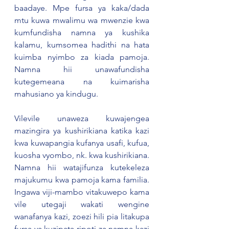
baadaye. Mpe fursa ya kaka/dada 
mtu kuwa mwalimu wa mwenzie kwa 
kumfundisha namna ya kushika 
kalamu, kumsomea hadithi na hata 
kuimba nyimbo za kiada pamoja. 
Namna hii unawafundisha 
kutegemeana na kuimarisha 
mahusiano ya kindugu.  
Vilevile unaweza kuwajengea 
mazingira ya kushirikiana katika kazi 
kwa kuwapangia kufanya usafi, kufua, 
kuosha vyombo, nk. kwa kushirikiana. 
Namna hii watajifunza kutekeleza 
majukumu kwa pamoja kama familia. 
Ingawa viji-mambo vitakuwepo kama 
vile utegaji wakati wengine 
wanafanya kazi, zoezi hili pia litakupa 
fursa ya kuzipata ripoti za namna kazi 