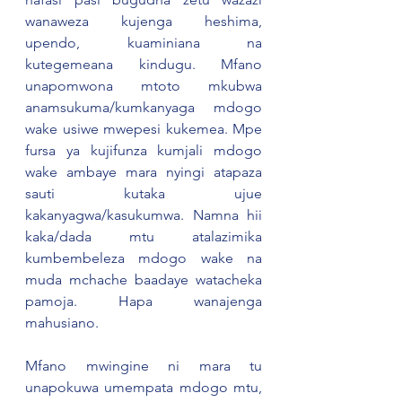
wanaweza kujenga heshima, 
upendo, kuaminiana na 
kutegemeana kindugu. Mfano 
unapomwona mtoto mkubwa 
anamsukuma/kumkanyaga mdogo 
wake usiwe mwepesi kukemea. Mpe 
fursa ya kujifunza kumjali mdogo 
wake ambaye mara nyingi atapaza 
sauti kutaka ujue 
kakanyagwa/kasukumwa. Namna hii 
kaka/dada mtu atalazimika 
kumbembeleza mdogo wake na 
muda mchache baadaye watacheka 
pamoja. Hapa wanajenga 
mahusiano.  
Mfano mwingine ni mara tu 
unapokuwa umempata mdogo mtu, 