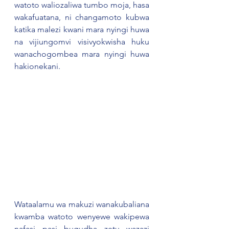
watoto waliozaliwa tumbo moja, hasa 
wakafuatana, ni changamoto kubwa 
katika malezi kwani mara nyingi huwa 
na vijiungomvi visivyokwisha huku 
wanachogombea mara nyingi huwa 
hakionekani.  
Wataalamu wa makuzi wanakubaliana 
kwamba watoto wenyewe wakipewa 
nafasi pasi bugudha zetu wazazi 