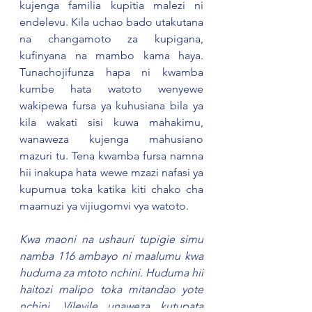
kujenga familia kupitia malezi ni 
endelevu. Kila uchao bado utakutana 
na changamoto za kupigana, 
kufinyana na mambo kama haya. 
Tunachojifunza hapa ni kwamba 
kumbe hata watoto wenyewe 
wakipewa fursa ya kuhusiana bila ya 
kila wakati sisi kuwa mahakimu, 
wanaweza kujenga mahusiano 
mazuri tu. Tena kwamba fursa namna 
hii inakupa hata wewe mzazi nafasi ya 
kupumua toka katika kiti chako cha 
maamuzi ya vijiugomvi vya watoto.  
Kwa maoni na ushauri tupigie simu 
namba 116 ambayo ni maalumu kwa 
huduma za mtoto nchini. Huduma hii 
haitozi malipo toka mitandao yote 
nchini. Vilevile unaweza kutupata 