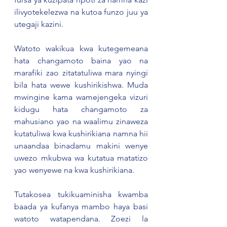
ilivyotekelezwa na kutoa funzo juu ya 
utegaji kazini.  
Watoto wakikua kwa kutegemeana 
hata changamoto baina yao na 
marafiki zao zitatatuliwa mara nyingi 
bila hata wewe kushirikishwa. Muda 
mwingine kama wamejengeka vizuri 
kidugu hata changamoto za 
mahusiano yao na waalimu zinaweza 
kutatuliwa kwa kushirikiana namna hii 
unaandaa binadamu makini wenye 
uwezo mkubwa wa kutatua matatizo 
yao wenyewe na kwa kushirikiana.  
Tutakosea tukikuaminisha kwamba 
baada ya kufanya mambo haya basi 
watoto watapendana. Zoezi la 