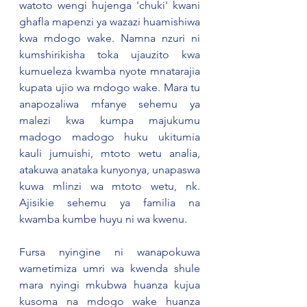
watoto wengi hujenga 'chuki' kwani 
ghafla mapenzi ya wazazi huamishiwa 
kwa mdogo wake. Namna nzuri ni 
kumshirikisha toka ujauzito kwa 
kumueleza kwamba nyote mnatarajia 
kupata ujio wa mdogo wake. Mara tu 
anapozaliwa mfanye sehemu ya 
malezi kwa kumpa majukumu 
madogo madogo huku ukitumia 
kauli jumuishi, mtoto wetu analia, 
atakuwa anataka kunyonya, unapaswa 
kuwa mlinzi wa mtoto wetu, nk. 
Ajisikie sehemu ya familia na 
kwamba kumbe huyu ni wa kwenu.  
Fursa nyingine ni wanapokuwa 
wametimiza umri wa kwenda shule 
mara nyingi mkubwa huanza kujua 
kusoma na mdogo wake huanza 