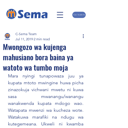
TOA TAARIFA
C-Sema Team
Jul 11, 2019
2 min read
Mwongozo wa kujenga
mahusiano bora baina ya
watoto wa tumbo moja
Mara nyingi tunapowaza juu ya 
kupata mtoto mwingine huwa picha 
zinazokuja vichwani mwetu ni kuwa 
sasa mwanangu/wanangu 
wanakwenda kupata mdogo wao. 
Watapata mwenzi wa kucheza wote. 
Watakuwa marafiki na ndugu wa 
kutegemeana. Ukweli ni kwamba 