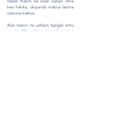
wazazi makini wa vizazi vijavyo. Ama 
kwa hakika, ukipanda mabua lazima 
utavuna mabua.  
Kwa maoni na ushauri tupigie simu 
namba 116, ambayo ni maalumu kwa 
huduma za mtoto nchini. Huduma hii 
haitozi malipo toka mitandao yote 
nchini. Vilevile unaweza kutupata 
kupitia ukurasa wetu wa Facebook: 
Sema Tanzania, Twitter: 
@SemaTanzania na 
www.sematanzania.org
#Malezi