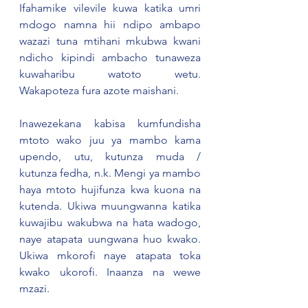
Ifahamike vilevile kuwa katika umri 
mdogo namna hii ndipo ambapo 
wazazi tuna mtihani mkubwa kwani 
ndicho kipindi ambacho tunaweza 
kuwaharibu watoto wetu. 
Wakapoteza fura azote maishani.
Inawezekana kabisa kumfundisha 
mtoto wako juu ya mambo kama 
upendo, utu, kutunza muda / 
kutunza fedha, n.k. Mengi ya mambo 
haya mtoto hujifunza kwa kuona na 
kutenda. Ukiwa muungwanna katika 
kuwajibu wakubwa na hata wadogo, 
naye atapata uungwana huo kwako. 
Ukiwa mkorofi naye atapata toka 
kwako ukorofi. Inaanza na wewe 
mzazi.