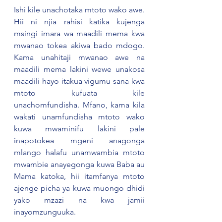
Ishi kile unachotaka mtoto wako awe. 
Hii ni njia rahisi katika kujenga 
msingi imara wa maadili mema kwa 
mwanao tokea akiwa bado mdogo. 
Kama unahitaji mwanao awe na 
maadili mema lakini wewe unakosa 
maadili hayo itakua vigumu sana kwa 
mtoto kufuata kile 
unachomfundisha. Mfano, kama kila 
wakati unamfundisha mtoto wako 
kuwa mwaminifu lakini pale 
inapotokea mgeni anagonga 
mlango halafu unamwambia mtoto 
mwambie anayegonga kuwa Baba au 
Mama katoka, hii itamfanya mtoto 
ajenge picha ya kuwa muongo dhidi 
yako mzazi na kwa jamii 
inayomzunguuka.