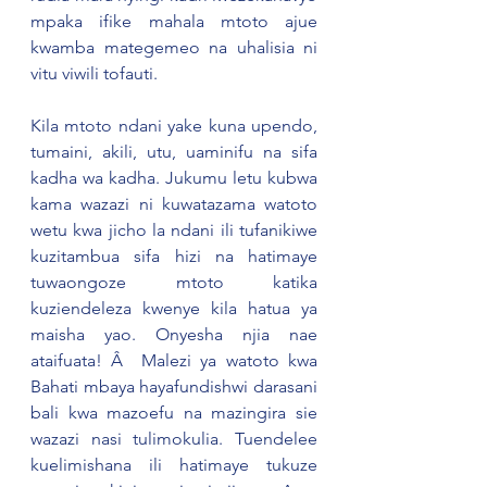
mpaka ifike mahala mtoto ajue 
kwamba mategemeo na uhalisia ni 
vitu viwili tofauti.  
Kila mtoto ndani yake kuna upendo, 
tumaini, akili, utu, uaminifu na sifa 
kadha wa kadha. Jukumu letu kubwa 
kama wazazi ni kuwatazama watoto 
wetu kwa jicho la ndani ili tufanikiwe 
kuzitambua sifa hizi na hatimaye 
tuwaongoze mtoto katika 
kuziendeleza kwenye kila hatua ya 
maisha yao. Onyesha njia nae 
ataifuata! Â  Malezi ya watoto kwa 
Bahati mbaya hayafundishwi darasani 
bali kwa mazoefu na mazingira sie 
wazazi nasi tulimokulia. Tuendelee 
kuelimishana ili hatimaye tukuze 