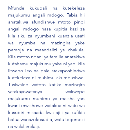
Mfunde kukubali na kutekeleza 
majukumu angali mdogo. Tabia hii 
anatakiwa afundishwe mtoto pindi 
angali mdogo hasa kupitia kazi za 
kila siku za nyumbani kuanzia usafi 
wa nyumba na mazingira yake 
pamoja na maandalizi ya chakula. 
Kila mtoto ndani ya familia anatakiwa 
kufahamu majukumu yake ni yapi kila 
iitwapo leo na pale atakaposhindwa 
kutekeleza ni muhimu akumbushwe. 
Tusiwalee watoto katika mazingira 
yatakayowafanya wakwepe 
majukumu muhimu ya maisha yao 
kwani mwishowe watakua ni watu wa 
kusubiri misaada kwa ajili ya kufikia 
hatua wanazokusudia, watu tegemezi 
na walalamikaji.  