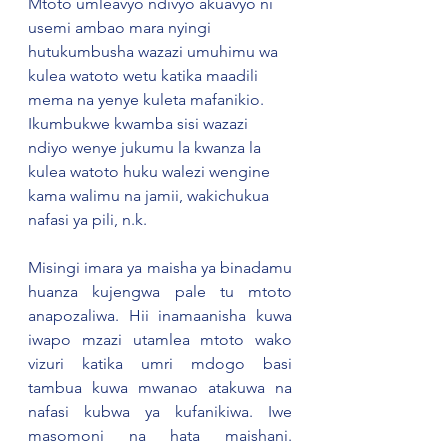
Mtoto umleavyo ndivyo akuavyo ni 
usemi ambao mara nyingi 
hutukumbusha wazazi umuhimu wa 
kulea watoto wetu katika maadili 
mema na yenye kuleta mafanikio. 
Ikumbukwe kwamba sisi wazazi 
ndiyo wenye jukumu la kwanza la 
kulea watoto huku walezi wengine 
kama walimu na jamii, wakichukua 
nafasi ya pili, n.k.
Misingi imara ya maisha ya binadamu 
huanza kujengwa pale tu mtoto 
anapozaliwa. Hii inamaanisha kuwa 
iwapo mzazi utamlea mtoto wako 
vizuri katika umri mdogo basi 
tambua kuwa mwanao atakuwa na 
nafasi kubwa ya kufanikiwa. Iwe 
masomoni na hata maishani. 