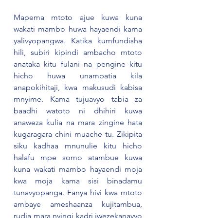
Mapema mtoto ajue kuwa kuna 
wakati mambo huwa hayaendi kama 
yalivyopangwa. Katika kumfundisha 
hili, subiri kipindi ambacho mtoto 
anataka kitu fulani na pengine kitu 
hicho huwa unampatia kila 
anapokihitaji, kwa makusudi kabisa 
mnyime. Kama tujuavyo tabia za 
baadhi watoto ni dhihiri kuwa 
anaweza kulia na mara zingine hata 
kugaragara chini muache tu. Zikipita 
siku kadhaa mnunulie kitu hicho 
halafu mpe somo atambue kuwa 
kuna wakati mambo hayaendi moja 
kwa moja kama sisi binadamu 
tunavyopanga. Fanya hivi kwa mtoto 
ambaye ameshaanza kujitambua, 
rudia mara nyingi kadri iwezekanavyo 