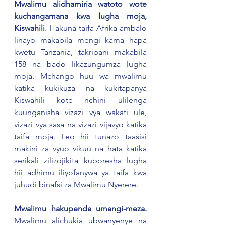
Mwalimu alidhamiria watoto wote 
kuchangamana kwa lugha moja, 
Kiswahili
. Hakuna taifa Afrika ambalo 
linayo makabila mengi kama hapa 
kwetu Tanzania, takribani makabila 
158 na bado likazungumza lugha 
moja. Mchango huu wa mwalimu 
katika kukikuza na kukitapanya 
Kiswahili kote nchini ulilenga 
kuunganisha vizazi vya wakati ule, 
vizazi vya sasa na vizazi vijavyo katika 
taifa moja. Leo hii tunazo taasisi 
makini za vyuo vikuu na hata katika 
serikali zilizojikita kuboresha lugha 
hii adhimu iliyofanywa ya taifa kwa 
juhudi binafsi za Mwalimu Nyerere.
Mwalimu hakupenda umangi-meza.
Mwalimu alichukia ubwanyenye na 