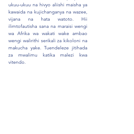
ukuu-ukuu na hivyo aliishi maisha ya 
kawaida na kujichanganya na wazee, 
vijana na hata watoto. Hii 
ilimtofautisha sana na maraisi wengi 
wa Afrika wa wakati wake ambao 
wengi walirithi serikali za kikoloni na 
makucha yake. Tuendeleze jitihada 
za mwalimu katika malezi kwa 
vitendo.
Kwa maoni na ushauri tupigie simu 
namba 116, ambayo ni maalumu kwa 
huduma za mtoto nchini. Huduma hii 
haitozi malipo toka mitandao yote 
nchini. Vilevile unaweza kutupata 
kupitia ukurasa wetu wa Facebook: 
Sema Tanzania, Twitter: 
@SemaTanzania
#Malezi