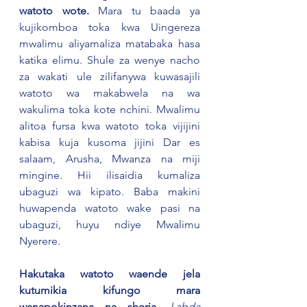
watoto wote.
 Mara tu baada ya 
kujikomboa toka kwa Uingereza 
mwalimu aliyamaliza matabaka hasa 
katika elimu. Shule za wenye nacho 
za wakati ule zilifanywa kuwasajili 
watoto wa makabwela na wa 
wakulima toka kote nchini. Mwalimu 
alitoa fursa kwa watoto toka vijijini 
kabisa kuja kusoma jijini Dar es 
salaam, Arusha, Mwanza na miji 
mingine. Hii ilisaidia kumaliza 
ubaguzi wa kipato. Baba makini 
huwapenda watoto wake pasi na 
ubaguzi, huyu ndiye Mwalimu 
Nyerere.
Hakutaka watoto waende jela 
kutumikia kifungo mara 
wanapokinzana na sheria.
Labda 