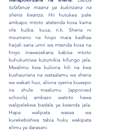
tufafanue maana ya kukinzana na 
sheria kwanza.
 Hii hutukea pale 
ambapo mtoto atatenda kosa kama 
vile kuiba, kuua, n.k. Sheria ni 
msumeno na hivyo mara kadhaa 
haijali sana umri wa mtenda kosa na 
hivyo inawezekana kabisa mtoto 
kuhukumiwa kutumikia kifungo jela. 
Mwalimu kwa kuliona hili na kwa 
kushauriana na wataalamu wa sheria 
wa wakati huo, aliona vyema kuwepo 
na shule maalumu (approved 
schools) ambazo watoto hawa 
walipelekwa badala ya kwenda jela. 
Hapa walipata wasaa wa 
kurekebishwa tabia huku wakipata 
elimu ya darasani.