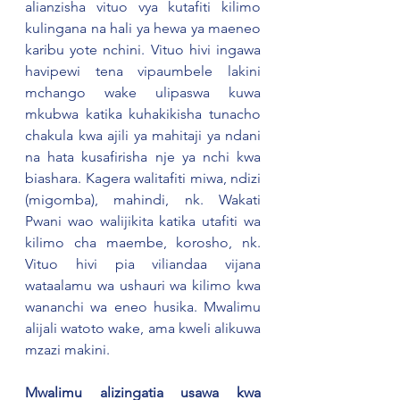
alianzisha vituo vya kutafiti kilimo 
kulingana na hali ya hewa ya maeneo 
karibu yote nchini. Vituo hivi ingawa 
havipewi tena vipaumbele lakini 
mchango wake ulipaswa kuwa 
mkubwa katika kuhakikisha tunacho 
chakula kwa ajili ya mahitaji ya ndani 
na hata kusafirisha nje ya nchi kwa 
biashara. Kagera walitafiti miwa, ndizi 
(migomba), mahindi, nk. Wakati 
Pwani wao walijikita katika utafiti wa 
kilimo cha maembe, korosho, nk. 
Vituo hivi pia viliandaa vijana 
wataalamu wa ushauri wa kilimo kwa 
wananchi wa eneo husika. Mwalimu 
alijali watoto wake, ama kweli alikuwa 
mzazi makini.
Mwalimu alizingatia usawa kwa 