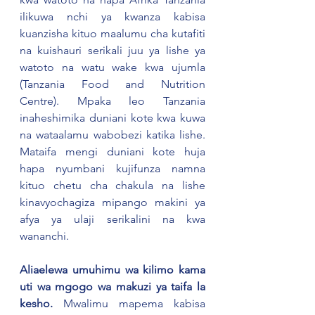
ilikuwa nchi ya kwanza kabisa 
kuanzisha kituo maalumu cha kutafiti 
na kuishauri serikali juu ya lishe ya 
watoto na watu wake kwa ujumla 
(Tanzania Food and Nutrition 
Centre). Mpaka leo Tanzania 
inaheshimika duniani kote kwa kuwa 
na wataalamu wabobezi katika lishe. 
Mataifa mengi duniani kote huja 
hapa nyumbani kujifunza namna 
kituo chetu cha chakula na lishe 
kinavyochagiza mipango makini ya 
afya ya ulaji serikalini na kwa 
wananchi.
Aliaelewa umuhimu wa kilimo kama 
uti wa mgogo wa makuzi ya taifa la 
kesho.
 Mwalimu mapema kabisa 