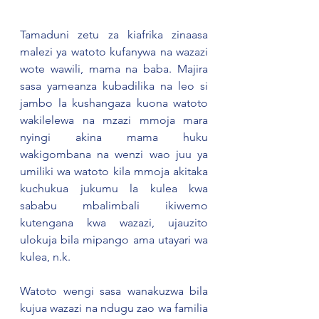
Tamaduni zetu za kiafrika zinaasa 
malezi ya watoto kufanywa na wazazi 
wote wawili, mama na baba. Majira 
sasa yameanza kubadilika na leo si 
jambo la kushangaza kuona watoto 
wakilelewa na mzazi mmoja mara 
nyingi akina mama huku 
wakigombana na wenzi wao juu ya 
umiliki wa watoto kila mmoja akitaka 
kuchukua jukumu la kulea kwa 
sababu mbalimbali ikiwemo 
kutengana kwa wazazi, ujauzito 
ulokuja bila mipango ama utayari wa 
kulea, n.k.
Watoto wengi sasa wanakuzwa bila 
kujua wazazi na ndugu zao wa familia 