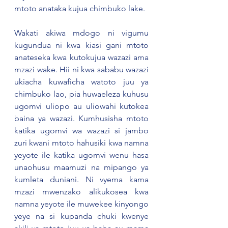
mtoto anataka kujua chimbuko lake.
Wakati akiwa mdogo ni vigumu 
kugundua ni kwa kiasi gani mtoto 
anateseka kwa kutokujua wazazi ama 
mzazi wake. Hii ni kwa sababu wazazi 
ukiacha kuwaficha watoto juu ya 
chimbuko lao, pia huwaeleza kuhusu 
ugomvi uliopo au uliowahi kutokea 
baina ya wazazi. Kumhusisha mtoto 
katika ugomvi wa wazazi si jambo 
zuri kwani mtoto hahusiki kwa namna 
yeyote ile katika ugomvi wenu hasa 
unaohusu maamuzi na mipango ya 
kumleta duniani. Ni vyema kama 
mzazi mwenzako alikukosea kwa 
namna yeyote ile muwekee kinyongo 
yeye na si kupanda chuki kwenye 