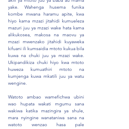
akili ya mtoto juu ya baba au mama 
yake. Wahenga husema funika 
kombe mwana haramu apite, kwa 
hiyo kama mzazi jitahidi kumueleza 
mazuri juu ya mzazi wake hata kama 
alikukosea, makosa na maovu ya 
mzazi mwenzako jitahidi kuyaweka 
kifuani ili kumsaidia mtoto kukua bila 
kuwa na chuki juu ya mzazi wake. 
Ukipandikiza chuki hiyo kwa mtoto 
huweza kumuathiri mtoto na 
kumjenga kuwa mkatili juu ya watu 
wengine.
Watoto ambao wamefichwa ubini 
wao hupata wakati mgumu sana 
wakiwa katika mazingira ya shule, 
mara nyingine wanataniwa sana na 
watoto wenzao hasa pale 