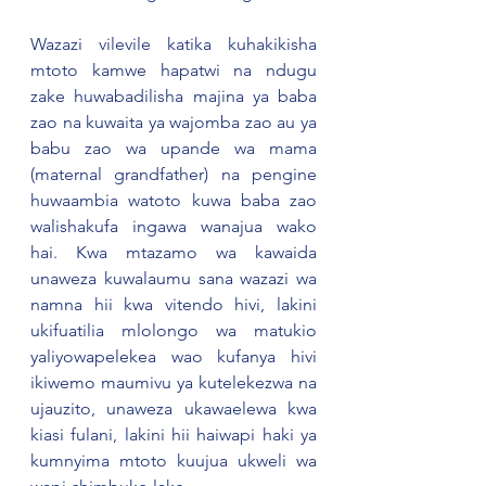
Wazazi vilevile katika kuhakikisha 
mtoto kamwe hapatwi na ndugu 
zake huwabadilisha majina ya baba 
zao na kuwaita ya wajomba zao au ya 
babu zao wa upande wa mama 
(maternal grandfather) na pengine 
huwaambia watoto kuwa baba zao 
walishakufa ingawa wanajua wako 
hai. Kwa mtazamo wa kawaida 
unaweza kuwalaumu sana wazazi wa 
namna hii kwa vitendo hivi, lakini 
ukifuatilia mlolongo wa matukio 
yaliyowapelekea wao kufanya hivi 
ikiwemo maumivu ya kutelekezwa na 
ujauzito, unaweza ukawaelewa kwa 
kiasi fulani, lakini hii haiwapi haki ya 
kumnyima mtoto kuujua ukweli wa 