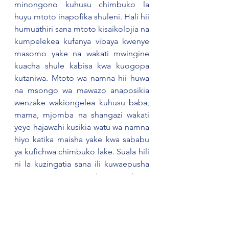
minongono kuhusu chimbuko la 
huyu mtoto inapofika shuleni. Hali hii 
humuathiri sana mtoto kisaikolojia na 
kumpelekea kufanya vibaya kwenye 
masomo yake na wakati mwingine 
kuacha shule kabisa kwa kuogopa 
kutaniwa. Mtoto wa namna hii huwa 
na msongo wa mawazo anaposikia 
wenzake wakiongelea kuhusu baba, 
mama, mjomba na shangazi wakati 
yeye hajawahi kusikia watu wa namna 
hiyo katika maisha yake kwa sababu 
ya kufichwa chimbuko lake. Suala hili 
ni la kuzingatia sana ili kuwaepusha 
watoto na matatizo ambayo 
yanaweza kuwaathri hadi ukubwani 
kwa sababu saikolojia zao zinakuwa 
zimeharibiwa. Mwambie mtoto 
ukweli kuhusu chimbuko lake 