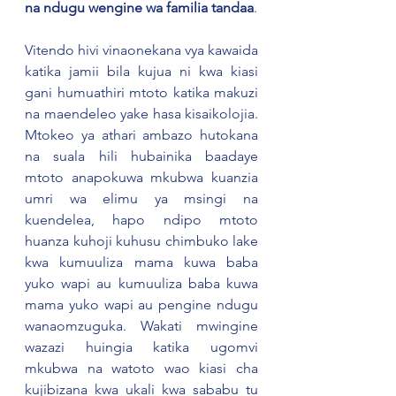
na ndugu wengine wa familia tandaa
.
Vitendo hivi vinaonekana vya kawaida 
katika jamii bila kujua ni kwa kiasi 
gani humuathiri mtoto katika makuzi 
na maendeleo yake hasa kisaikolojia. 
Mtokeo ya athari ambazo hutokana 
na suala hili hubainika baadaye 
mtoto anapokuwa mkubwa kuanzia 
umri wa elimu ya msingi na 
kuendelea, hapo ndipo mtoto 
huanza kuhoji kuhusu chimbuko lake 
kwa kumuuliza mama kuwa baba 
yuko wapi au kumuuliza baba kuwa 
mama yuko wapi au pengine ndugu 
wanaomzuguka. Wakati mwingine 
wazazi huingia katika ugomvi 
mkubwa na watoto wao kiasi cha 
kujibizana kwa ukali kwa sababu tu 