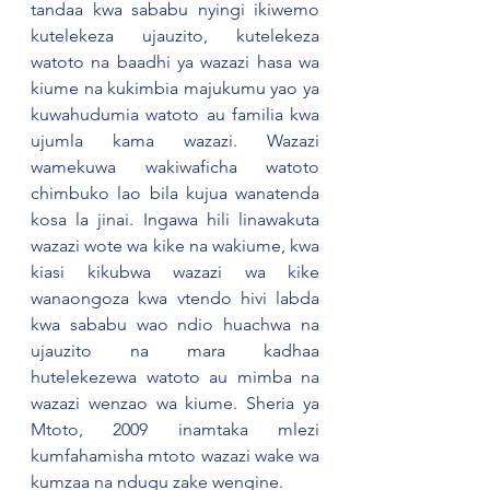
tandaa kwa sababu nyingi ikiwemo 
kutelekeza ujauzito, kutelekeza 
watoto na baadhi ya wazazi hasa wa 
kiume na kukimbia majukumu yao ya 
kuwahudumia watoto au familia kwa 
ujumla kama wazazi. Wazazi 
wamekuwa wakiwaficha watoto 
chimbuko lao bila kujua wanatenda 
kosa la jinai. Ingawa hili linawakuta  
wazazi wote wa kike na wakiume, kwa 
kiasi kikubwa wazazi wa kike 
wanaongoza kwa vtendo hivi labda 
kwa sababu wao ndio huachwa na 
ujauzito na mara kadhaa 
hutelekezewa watoto au mimba na 
wazazi wenzao wa kiume. Sheria ya 
Mtoto, 2009 inamtaka mlezi 
kumfahamisha mtoto wazazi wake wa 
kumzaa na ndugu zake wengine.