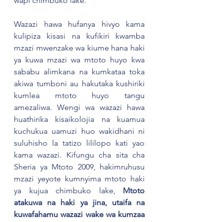
wapi chimbuko lake.
Wazazi hawa hufanya hivyo kama 
kulipiza kisasi na kufikiri kwamba 
mzazi mwenzake wa kiume hana haki 
ya kuwa mzazi wa mtoto huyo kwa 
sababu alimkana na kumkataa toka 
akiwa tumboni au hakutaka kushiriki 
kumlea mtoto huyo tangu 
amezaliwa. Wengi wa wazazi hawa 
huathirika kisaikolojia na kuamua 
kuchukua uamuzi huo wakidhani ni 
suluhisho la tatizo lililopo kati yao 
kama wazazi. Kifungu cha sita cha 
Sheria ya Mtoto 2009, hakimruhusu 
mzazi yeyote kumnyima mtoto haki 
ya kujua chimbuko lake, 
Mtoto 
atakuwa na haki ya jina, utaifa na 
kuwafahamu wazazi wake wa kumzaa 