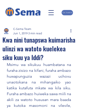
TOA TAARIFA
C-Sema Team
Jun 1, 2019
3 min read
Kwa nini tunapswa kuimarisha
ulinzi wa watoto kuelekea
siku kuu ya Iddi?
Msimu wa sikukuu huambatana na 
furaha zisizo na kifani, furaha ambazo 
huwapunguzia wazazi uchovu 
unaotokana na mihangaiko yao 
katika kutafuta mkate wa kila siku. 
Furaha ambazo huiweka sawa miili na 
akili za watoto hususan mara baada 
ya kutoka masomoni na vilevile, 