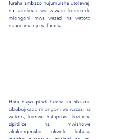
furaha ambazo hujumuisha utolewaji 
na upokeaji wa zawadi kedekede 
miongoni mwa wazazi na watoto 
ndani ama nje ya familia.  
Hata hivyo pindi furaha za sikukuu 
zibubujikapo miongoni wa wazazi na 
watoto, kamwe hatupaswi kuziacha 
zipitilize na mwishowe 
zikakengeusha ukweli kuhusu 
maisha; zikaharibu misingi na utu 