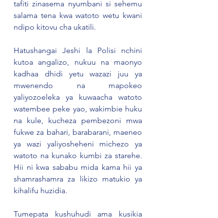
tafiti zinasema nyumbani si sehemu 
salama tena kwa watoto wetu kwani 
ndipo kitovu cha ukatili. 
Hatushangai Jeshi la Polisi nchini 
kutoa angalizo, nukuu na maonyo 
kadhaa dhidi yetu wazazi juu ya 
mwenendo na mapokeo 
yaliyozoeleka ya kuwaacha watoto 
watembee peke yao, wakimbie huku 
na kule, kucheza pembezoni mwa 
fukwe za bahari, barabarani, maeneo 
ya wazi yaliyosheheni michezo ya 
watoto na kunako kumbi za starehe. 
Hii ni kwa sababu mida kama hii ya 
shamrashamra za likizo matukio ya 
kihalifu huzidia.
Tumepata kushuhudi ama kusikia 