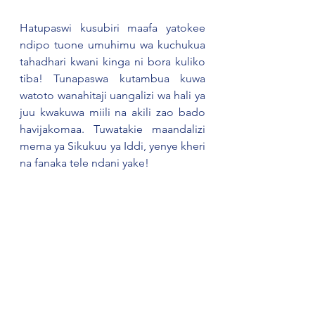
Hatupaswi kusubiri maafa yatokee 
ndipo tuone umuhimu wa kuchukua 
tahadhari kwani kinga ni bora kuliko 
tiba! Tunapaswa kutambua kuwa 
watoto wanahitaji uangalizi wa hali ya 
juu kwakuwa miili na akili zao bado 
havijakomaa. Tuwatakie maandalizi 
mema ya Sikukuu ya Iddi, yenye kheri 
na fanaka tele ndani yake!  
Kwa maoni na ushauri tupigie simu 
namba 116, ambayo ni maalumu kwa 
huduma za mtoto nchini. Huduma hii 
haitozi malipo toka mitandao yote 
nchini. Vilevile unaweza kutupata 
kupitia ukurasa wetu wa Facebook: 
Sema Tanzania; Twitter: 
@SemaTanzania na 