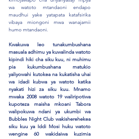
wa watoto mtandaoni endapo 
maudhui yake yatapata katafsirika 
vibaya miongoni mwa wanajamii 
humo mtandaoni.  
Kwakuwa leo tunakumbushana 
masuala adhimu ya kuwalinda watoto 
kipindi hiki cha siku kuu, ni muhimu 
pia kukumbushana matukio 
yaliyowahi kutokea na kukatisha uhai 
wa idadi kubwa ya watoto katika 
nyakati hizi za siku kuu. Mnamo 
mwaka 2008 watoto 19 waliripotiwa 
kupoteza maisha mkoani Tabora 
walipokuwa ndani ya ukumbi wa 
Bubbles Night Club wakisherehekea 
siku kuu ya Iddi Mosi huku watoto 
wengine 60 wakidaiwa kuzimia 