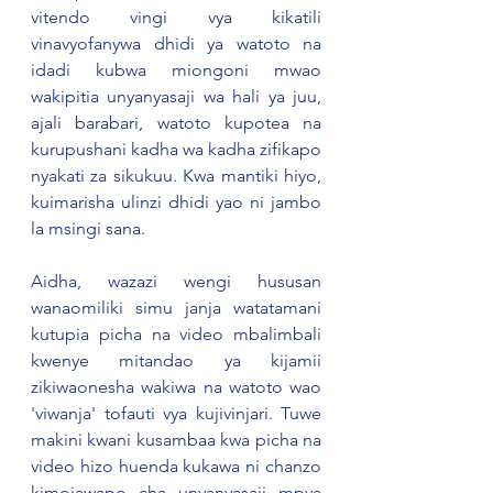
vitendo vingi vya kikatili 
vinavyofanywa dhidi ya watoto na 
idadi kubwa miongoni mwao 
wakipitia unyanyasaji wa hali ya juu, 
ajali barabari, watoto kupotea na 
kurupushani kadha wa kadha zifikapo 
nyakati za sikukuu. Kwa mantiki hiyo, 
kuimarisha ulinzi dhidi yao ni jambo 
la msingi sana. 
Aidha, wazazi wengi hususan 
wanaomiliki simu janja watatamani 
kutupia picha na video mbalimbali 
kwenye mitandao ya kijamii 
zikiwaonesha wakiwa na watoto wao 
'viwanja' tofauti vya kujivinjari. Tuwe 
makini kwani kusambaa kwa picha na 
video hizo huenda kukawa ni chanzo 
kimojawapo cha unyanyasaji mpya 