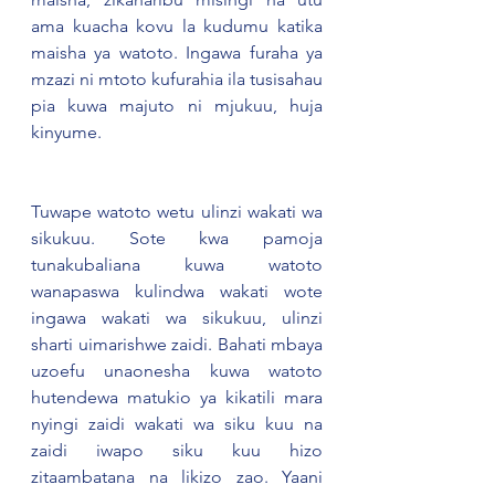
ama kuacha kovu la kudumu katika 
maisha ya watoto. Ingawa furaha ya 
mzazi ni mtoto kufurahia ila tusisahau 
pia kuwa majuto ni mjukuu, huja 
kinyume.  
Tuwape watoto wetu ulinzi wakati wa 
sikukuu. Sote kwa pamoja 
tunakubaliana kuwa watoto 
wanapaswa kulindwa wakati wote 
ingawa wakati wa sikukuu, ulinzi 
sharti uimarishwe zaidi. Bahati mbaya 
uzoefu unaonesha kuwa watoto 
hutendewa matukio ya kikatili mara 
nyingi zaidi wakati wa siku kuu na 
zaidi iwapo siku kuu hizo 
zitaambatana na likizo zao. Yaani 