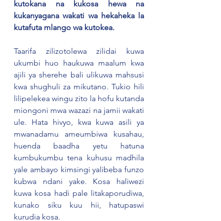
kutokana na kukosa hewa na 
kukanyagana wakati wa hekaheka la 
kutafuta mlango wa kutokea.  
Taarifa zilizotolewa zilidai kuwa 
ukumbi huo haukuwa maalum kwa 
ajili ya sherehe bali ulikuwa mahsusi 
kwa shughuli za mikutano. Tukio hili 
lilipelekea wingu zito la hofu kutanda 
miongoni mwa wazazi na jamii wakati 
ule. Hata hivyo, kwa kuwa asili ya 
mwanadamu ameumbiwa kusahau, 
huenda baadha yetu hatuna 
kumbukumbu tena kuhusu madhila 
yale ambayo kimsingi yalibeba funzo 
kubwa ndani yake. Kosa haliwezi 
kuwa kosa hadi pale litakaporudiwa, 
kunako siku kuu hii, hatupaswi 
kurudia kosa.