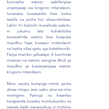
kuonesha watoto wakifanyiwa 
unyanyasaji wa kingono mtandaoni, 
tunaweza kuwasaidia kwa kutoa 
taarifa na picha hizi zikaondolewa. 
Lakini hii haitoshi kuwalinda watoto, 
ni jukumu letu kuhakikisha 
tunawalinda watoto kwa kuepuka 
maudhui haya kuwepo mitandaoni 
na katika vifaa vyetu vya kielektroniki. 
Fanya mambo yafuatayo ili kumlinda 
mwanao na watoto wengine dhidi ya 
maudhui ya kuwanyanyasa watoto 
kingono mtandaoni.  
Mosi; epuka kumpiga mtoto picha 
akiwa mtupu awe wako ama wa mtu 
mwingine. Pamoja na kwamba 
tunapenda kuweka kumbukumbu za 
wanetu kadri wanavyokua, ni muhimu 