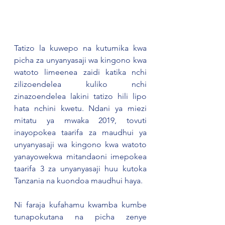
Tatizo la kuwepo na kutumika kwa 
picha za unyanyasaji wa kingono kwa 
watoto limeenea zaidi katika nchi 
zilizoendelea kuliko nchi 
zinazoendelea lakini tatizo hili lipo 
hata nchini kwetu. Ndani ya miezi 
mitatu ya mwaka 2019, tovuti 
inayopokea taarifa za maudhui ya 
unyanyasaji wa kingono kwa watoto 
yanayowekwa mitandaoni imepokea 
taarifa 3 za unyanyasaji huu kutoka 
Tanzania na kuondoa maudhui haya. 
Ni faraja kufahamu kwamba kumbe 
tunapokutana na picha zenye 