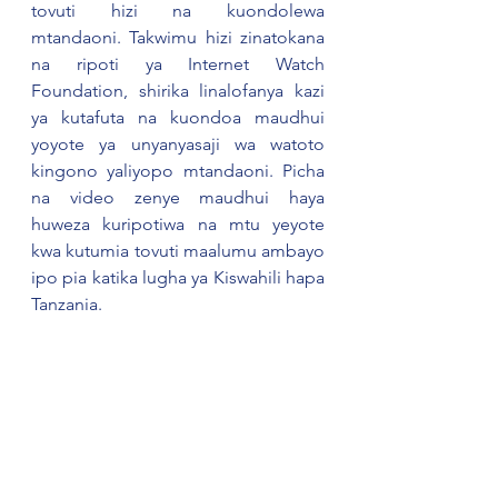
tovuti hizi na kuondolewa 
mtandaoni. Takwimu hizi zinatokana 
na ripoti ya Internet Watch 
Foundation, shirika linalofanya kazi 
ya kutafuta na kuondoa maudhui 
yoyote ya unyanyasaji wa watoto 
kingono yaliyopo mtandaoni. Picha 
na video zenye maudhui haya 
huweza kuripotiwa na mtu yeyote 
kwa kutumia tovuti maalumu ambayo 
ipo pia katika lugha ya Kiswahili hapa 
Tanzania.  