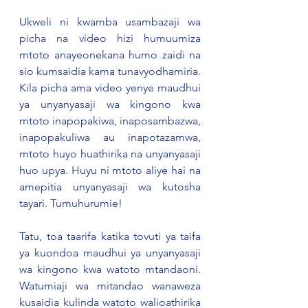
Ukweli ni kwamba usambazaji wa 
picha na video hizi humuumiza 
mtoto anayeonekana humo zaidi na 
sio kumsaidia kama tunavyodhamiria. 
Kila picha ama video yenye maudhui 
ya unyanyasaji wa kingono kwa 
mtoto inapopakiwa, inaposambazwa, 
inapopakuliwa au inapotazamwa, 
mtoto huyo huathirika na unyanyasaji 
huo upya. Huyu ni mtoto aliye hai na 
amepitia unyanyasaji wa kutosha 
tayari. Tumuhurumie!  
Tatu, toa taarifa katika tovuti ya taifa 
ya kuondoa maudhui ya unyanyasaji 
wa kingono kwa watoto mtandaoni. 
Watumiaji wa mitandao wanaweza 
kusaidia kulinda watoto walioathirika 