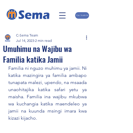
TOA TAARIFA
C-Sema Team
Jul 14, 2023
2 min read
Umuhimu na Wajibu wa
Familia katika Jamii
Familia ni nguzo muhimu ya jamii. Ni 
katika mazingira ya familia ambapo 
tunapata malezi, upendo, na msaada 
unaohitajika katika safari yetu ya 
maisha. Familia ina wajibu mkubwa 
wa kuchangia katika maendeleo ya 
jamii na kuunda msingi imara kwa 
kizazi kijacho.