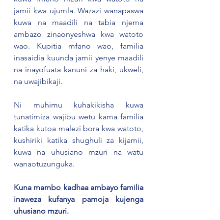
jamii kwa ujumla. Wazazi wanapaswa 
kuwa na maadili na tabia njema 
ambazo zinaonyeshwa kwa watoto 
wao. Kupitia mfano wao, familia 
inasaidia kuunda jamii yenye maadili 
na inayofuata kanuni za haki, ukweli, 
na uwajibikaji.
Ni muhimu kuhakikisha kuwa 
tunatimiza wajibu wetu kama familia 
katika kutoa malezi bora kwa watoto, 
kushiriki katika shughuli za kijamii, 
kuwa na uhusiano mzuri na watu 
wanaotuzunguka.
Kuna mambo kadhaa ambayo familia 
inaweza kufanya pamoja kujenga 
uhusiano mzuri.