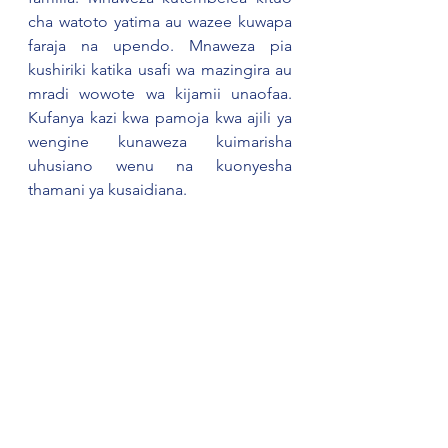
cha watoto yatima au wazee kuwapa 
faraja na upendo. Mnaweza pia 
kushiriki katika usafi wa mazingira au 
mradi wowote wa kijamii unaofaa. 
Kufanya kazi kwa pamoja kwa ajili ya 
wengine kunaweza kuimarisha 
uhusiano wenu na kuonyesha 
thamani ya kusaidiana.
Katika Familia, lengo kuu ni kuwa na 
muda wa furaha na kushirikiana 
pamoja. Kumbuka, upendo, amani 
na ushirikiano ndio nguzo za familia 
imara. Tumia wakati huu kujenga na 
kuimarisha uhusiano wako na familia 
yako, Watoto wako watakushukuru 
baadaye.
#Malezi