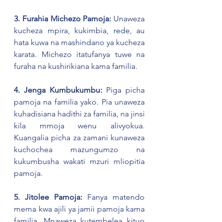
3. Furahia Michezo Pamoja:
 Unaweza 
kucheza mpira, kukimbia, rede, au 
hata kuwa na mashindano ya kucheza 
karata. Michezo itatufanya tuwe na 
furaha na kushirikiana kama familia.
4. Jenga Kumbukumbu: 
Piga picha 
pamoja na familia yako. Pia unaweza 
kuhadisiana hadithi za familia, na jinsi 
kila mmoja wenu alivyokua. 
Kuangalia picha za zamani kunaweza 
kuchochea mazungumzo na 
kukumbusha wakati mzuri mliopitia 
pamoja.
5. Jitolee Pamoja:
 Fanya matendo 
mema kwa ajili ya jamii pamoja kama 
familia. Mnaweza kutembelea kituo 