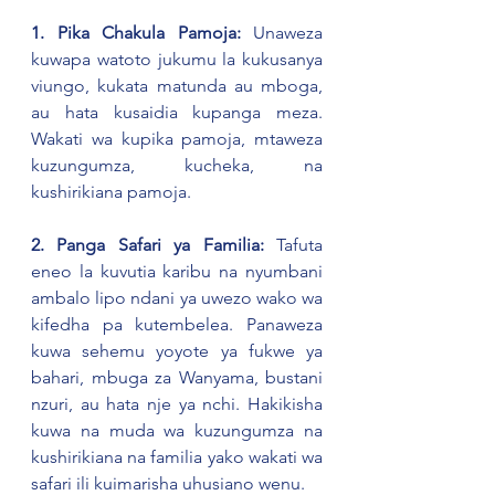
1. Pika Chakula Pamoja:
 Unaweza 
kuwapa watoto jukumu la kukusanya 
viungo, kukata matunda au mboga, 
au hata kusaidia kupanga meza. 
Wakati wa kupika pamoja, mtaweza 
kuzungumza, kucheka, na 
kushirikiana pamoja.
2. Panga Safari ya Familia:
 Tafuta 
eneo la kuvutia karibu na nyumbani 
ambalo lipo ndani ya uwezo wako wa 
kifedha pa kutembelea. Panaweza 
kuwa sehemu yoyote ya fukwe ya 
bahari, mbuga za Wanyama, bustani 
nzuri, au hata nje ya nchi. Hakikisha 
kuwa na muda wa kuzungumza na 
kushirikiana na familia yako wakati wa 
safari ili kuimarisha uhusiano wenu.