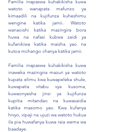
Familia inapaswa kuhakikisha kuwa 
watoto wanapata mafunzo ya 
kimaadili na kujifunza kuheshimu 
wengine katika jamii. Watoto 
wanaoishi katika mazingira bora 
huwa na nafasi kubwa zaidi ya 
kufanikiwa katika maisha yao na 
kutoa mchango chanya katika jamii.
Familia inapaswa kuhakikisha kuwa 
inaweka mazingira mazuri ya watoto 
kupata elimu kwa kuwapeleka shule, 
kuwapatia vitabu vya kusoma, 
kuwaonyesha jinsi ya kujifunza 
kupitia mitandao na kuwasaidia 
katika masomo yao. Kwa kufanya 
hivyo, vipaji na ujuzi wa watoto hukua 
ila pia huwafanya kuwa raia wema wa 
baadaye.