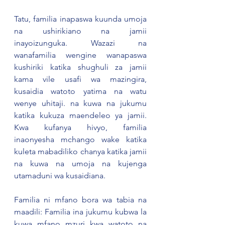
Tatu, familia inapaswa kuunda umoja 
na ushirikiano na jamii 
inayoizunguka. Wazazi na 
wanafamilia wengine wanapaswa 
kushiriki katika shughuli za jamii 
kama vile usafi wa mazingira, 
kusaidia watoto yatima na watu 
wenye uhitaji. na kuwa na jukumu 
katika kukuza maendeleo ya jamii. 
Kwa kufanya hivyo, familia 
inaonyesha mchango wake katika 
kuleta mabadiliko chanya katika jamii 
na kuwa na umoja na kujenga 
utamaduni wa kusaidiana.
Familia ni mfano bora wa tabia na 
maadili: Familia ina jukumu kubwa la 
kuwa mfano mzuri kwa watoto na 