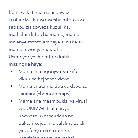
Kuna wakati mama ananweza 
kushindwa kunyonyesha mtoto kwa 
sababu zisizoweza kuzuilika, 
mathalani kifo cha mama, mama 
mwenye mtoto ambaye si wake au 
mama mwenye maradhi. 
Usimnyonyeshe mtoto katika 
mazingira haya:
Mama ana ugonjwa wa kifua 
kikuu na hajaanza dawa.
Mama anatumia tiba ya dawa za 
saratani (chemotherapy).
Mama ana maambukizi ya virusi 
vya UKIMWI. Hata hivyo 
unaweza ukashauriana na 
daktari kujua njia salalma zaidi 
ya kufanya kama itabidi 
uendelee na unyonyeshaji.