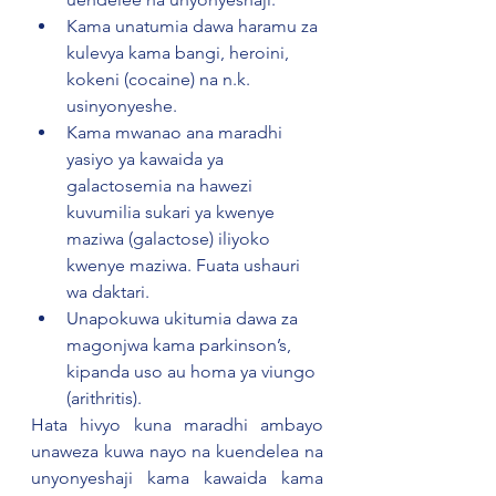
Kama unatumia dawa haramu za 
kulevya kama bangi, heroini, 
kokeni (cocaine) na n.k. 
usinyonyeshe.
Kama mwanao ana maradhi 
yasiyo ya kawaida ya 
galactosemia na hawezi 
kuvumilia sukari ya kwenye 
maziwa (galactose) iliyoko 
kwenye maziwa. Fuata ushauri 
wa daktari.
Unapokuwa ukitumia dawa za 
magonjwa kama parkinson’s, 
kipanda uso au homa ya viungo 
(arithritis).
Hata hivyo kuna maradhi ambayo 
unaweza kuwa nayo na kuendelea na 
unyonyeshaji kama kawaida kama 