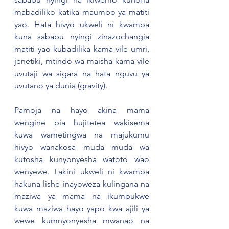
mabadiliko katika maumbo ya matiti 
yao. Hata hivyo ukweli ni kwamba 
kuna sababu nyingi zinazochangia 
matiti yao kubadilika kama vile umri, 
jenetiki, mtindo wa maisha kama vile 
uvutaji wa sigara na hata nguvu ya 
uvutano ya dunia (gravity).
Pamoja na hayo akina mama 
wengine pia hujitetea wakisema 
kuwa wametingwa na majukumu 
hivyo wanakosa muda muda wa 
kutosha kunyonyesha watoto wao 
wenyewe. Lakini ukweli ni kwamba 
hakuna lishe inayoweza kulingana na 
maziwa ya mama na ikumbukwe 
kuwa maziwa hayo yapo kwa ajili ya 
wewe kumnyonyesha mwanao na 