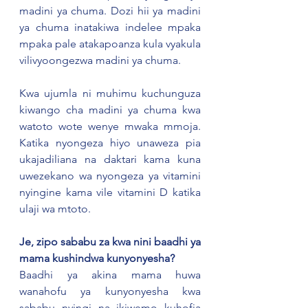
madini ya chuma. Dozi hii ya madini 
ya chuma inatakiwa indelee mpaka 
mpaka pale atakapoanza kula vyakula 
vilivyoongezwa madini ya chuma. 
Kwa ujumla ni muhimu kuchunguza 
kiwango cha madini ya chuma kwa 
watoto wote wenye mwaka mmoja. 
Katika nyongeza hiyo unaweza pia 
ukajadiliana na daktari kama kuna 
uwezekano wa nyongeza ya vitamini 
nyingine kama vile vitamini D katika 
ulaji wa mtoto.
Je, zipo sababu za kwa nini baadhi ya 
mama kushindwa kunyonyesha?
Baadhi ya akina mama huwa 
wanahofu ya kunyonyesha kwa 
sababu nyingi na ikiwemo kuhofia 