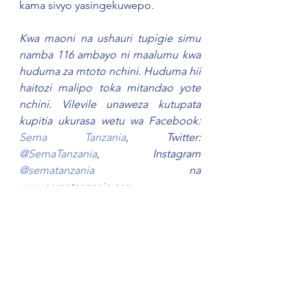
kama sivyo yasingekuwepo.
Kwa maoni na ushauri tupigie simu 
namba 116 ambayo ni maalumu kwa 
huduma za mtoto nchini. Huduma hii 
haitozi malipo toka mitandao yote 
nchini. Vilevile unaweza kutupata 
kupitia ukurasa wetu wa Facebook: 
Sema Tanzania
, Twitter: 
@SemaTanzania
, Instagram 
@sematanzania
 na 
www.sematanzania.org
Picha ni kwa hisani ya Shutterstock.
#Malezi