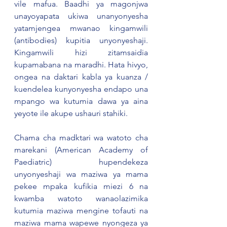
vile mafua. Baadhi ya magonjwa 
unayoyapata ukiwa unanyonyesha 
yatamjengea mwanao kingamwili 
(antibodies) kupitia unyonyeshaji. 
Kingamwili hizi zitamsaidia 
kupamabana na maradhi. Hata hivyo, 
ongea na daktari kabla ya kuanza / 
kuendelea kunyonyesha endapo una 
mpango wa kutumia dawa ya aina 
yeyote ile akupe ushauri stahiki.
Chama cha madktari wa watoto cha 
marekani (American Academy of 
Paediatric) hupendekeza 
unyonyeshaji wa maziwa ya mama 
pekee mpaka kufikia miezi 6 na 
kwamba watoto wanaolazimika 
kutumia maziwa mengine tofauti na 
maziwa mama wapewe nyongeza ya 