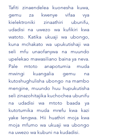
Tafiti zinaendelea kuonesha kuwa, 
gemu za kwenye vifaa vya 
kielektroniki zinaathiri ubunifu, 
udadisi na uwezo wa kufikiri kwa 
watoto. Katika ukuaji wa ubongo, 
kuna mchakato wa upukutishaji wa 
seli mfu unaofanywa na muundo 
upelekao mawasiliano baina ya neva. 
Pale mtoto anapotumia muda 
mwingi kuangalia gemu na 
kutoshughulisha ubongo na mambo 
mengine, muundo huu hupukutisha 
seli zinazohitajika kuchochea ubunifu 
na udadisi wa mtoto baada ya 
kutotumika muda mrefu kwa kazi 
yake lengwa. Hii huathiri moja kwa 
moja mfumo wa ukuaji wa ubongo 
na uwezo wa kubuni na kudadisi.