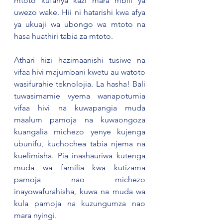
mtoto kufanya kazi mara mbili ya 
uwezo wake. Hii ni hatarishi kwa afya 
ya ukuaji wa ubongo wa mtoto na 
hasa huathiri tabia za mtoto.
Athari hizi hazimaanishi tusiwe na 
vifaa hivi majumbani kwetu au watoto 
wasifurahie teknolojia. La hasha! Bali 
tuwasimamie vyema wanapotumia 
vifaa hivi na kuwapangia muda 
maalum pamoja na kuwaongoza 
kuangalia michezo yenye kujenga 
ubunifu, kuchochea tabia njema na 
kuelimisha. Pia inashauriwa kutenga 
muda wa familia kwa kutizama 
pamoja nao michezo 
inayowafurahisha, kuwa na muda wa 
kula pamoja na kuzungumza nao 
mara nyingi.