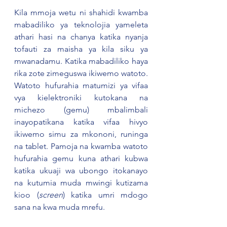
Kila mmoja wetu ni shahidi kwamba 
mabadiliko ya teknolojia yameleta 
athari hasi na chanya katika nyanja 
tofauti za maisha ya kila siku ya 
mwanadamu. Katika mabadiliko haya 
rika zote zimeguswa ikiwemo watoto. 
Watoto hufurahia matumizi ya vifaa 
vya kielektroniki kutokana na 
michezo (gemu) mbalimbali 
inayopatikana katika vifaa hivyo 
ikiwemo simu za mkononi, runinga 
na tablet. Pamoja na kwamba watoto 
hufurahia gemu kuna athari kubwa 
katika ukuaji wa ubongo itokanayo 
na kutumia muda mwingi kutizama 
kioo (
screen
) katika umri mdogo 
sana na kwa muda mrefu.