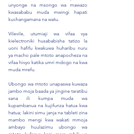
unyonge na msongo wa mawazo 
kwasababu muda mwingi hapati 
kuchangamana na watu.
Vilevile, utumiaji wa vifaa vya 
kielectroniki husababisha tatizo la 
uoni hafifu kwakuwa huharibu nuru 
ya macho pale mtoto anapocheza na 
vifaa hivyo katika umri mdogo na kwa 
muda mrefu.
Ubongo wa mtoto unapaswa kuwaza 
jambo moja baada ya jingine taratibu 
sana ili kumpa muda wa 
kupambanua na kujifunza hatua kwa 
hatua; lakini simu janja na tableti zina 
mambo mengi kwa wakati mmoja 
ambayo huulazimu ubongo wa 