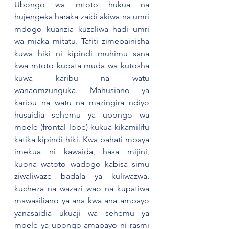
Ubongo wa mtoto hukua na 
hujengeka haraka zaidi akiwa na umri 
mdogo kuanzia kuzaliwa hadi umri 
wa miaka mitatu. Tafiti zimebainisha 
kuwa hiki ni kipindi muhimu sana 
kwa mtoto kupata muda wa kutosha 
kuwa karibu na watu 
wanaomzunguka. Mahusiano ya 
karibu na watu na mazingira ndiyo 
husaidia sehemu ya ubongo wa 
mbele (frontal lobe) kukua kikamilifu 
katika kipindi hiki. Kwa bahati mbaya 
imekua ni kawaida, hasa mijini, 
kuona watoto wadogo kabisa simu 
ziwaliwaze badala ya kuliwazwa, 
kucheza na wazazi wao na kupatiwa 
mawasiliano ya ana kwa ana ambayo 
yanasaidia ukuaji wa sehemu ya 
mbele ya ubongo amabayo ni rasmi 