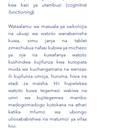
kwa kazi ya utambuzi (
cognitive 
functioning
).
Wataalamu wa masuala ya saikolojia 
na ukuaji wa watoto wanabainisha 
kuwa, simu janja na tablet 
zimechukua nafasi kubwa ya michezo 
ya nje na kuwafanya watoto 
kushindwa kujifunza kwa kutopata 
muda wa kuchangamana na wenzao 
ili kujifunza umoja, huruma, hisia na 
stadi za maisha. Hii hupelekea 
watoto kuwa tegemezi wakiwa na 
umri wa kujitegemea mambo 
madogomadogo kutokana na athari 
katika mfumo wa ubongo 
uliosababishwa na matumizi ya vifaa 
hivi.