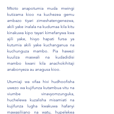
Mtoto anapotumia muda mwingi 
kutizama kioo na kuchezea gemu 
ambazo tiyari zimeshatengenezwa, 
akili yake inalala na kudumaa kila kitu 
kinakuwa kipo tayari kimefanywa kwa 
ajili yake, hivyo hapati fursa ya 
kutumia akili yake kuchanganua na 
kuchunguza mambo. Pia hawezi 
kuuliza maswali na kudadidisi 
mambo kwani kila anachokihitaji 
anabonyeza au anagusa kioo.
Utumiaji wa vifaa hivi hudhoofisha 
uwezo wa kujifunza kutambua vitu na 
viumbe vinavyomzunguka, 
huchelewa kuzalisha misamiati na 
kujifunza lugha kwakuwa hafanyi 
mawasiliiano na watu, hupelekea 