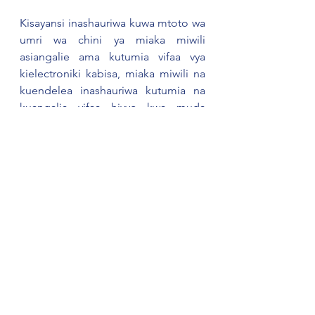
Kisayansi inashauriwa kuwa mtoto wa 
umri wa chini ya miaka miwili 
asiangalie ama kutumia vifaa vya 
kielectroniki kabisa, miaka miwili na 
kuendelea inashauriwa kutumia na 
kuangalia vifaa hivyo kwa muda 
usiozidi masaa mawili kwa siku kwa 
kupumzika na kucheza michezo 
mingine na kuchangamana na watu 
kila baada ya nusu saa.
Kwa maoni na ushauri tupigie simu 
namba 116 ambayo ni maalumu kwa 
huduma za mtoto nchini. Huduma hii 
haitozi malipo toka mitandao yote 
nchini. Vilevile unaweza kutupata 
kupitia ukurasa wetu wa Facebook: 
Sema Tanzania; Twitter: 