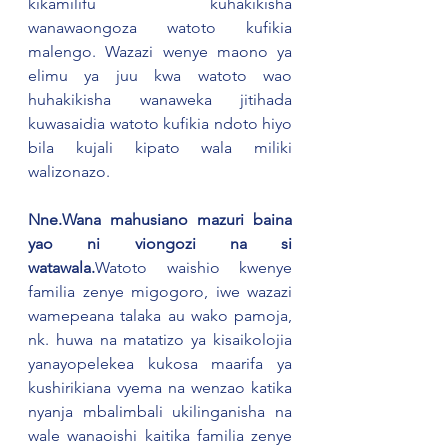
kikamilifu kuhakikisha 
wanawaongoza watoto kufikia 
malengo. Wazazi wenye maono ya 
elimu ya juu kwa watoto wao 
huhakikisha wanaweka jitihada 
kuwasaidia watoto kufikia ndoto hiyo 
bila kujali kipato wala miliki 
walizonazo.
Nne.Wana mahusiano mazuri baina 
yao ni viongozi na si 
watawala.
Watoto waishio kwenye 
familia zenye migogoro, iwe wazazi 
wamepeana talaka au wako pamoja, 
nk. huwa na matatizo ya kisaikolojia 
yanayopelekea kukosa maarifa ya 
kushirikiana vyema na wenzao katika 
nyanja mbalimbali ukilinganisha na 
wale wanaoishi kaitika familia zenye 