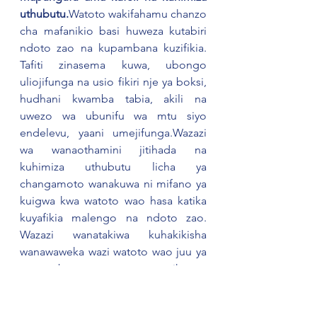
uthubutu.
Watoto wakifahamu chanzo 
cha mafanikio basi huweza kutabiri 
ndoto zao na kupambana kuzifikia. 
Tafiti zinasema kuwa, ubongo 
uliojifunga na usio fikiri nje ya boksi, 
hudhani kwamba tabia, akili na 
uwezo wa ubunifu wa mtu siyo 
endelevu, yaani umejifunga.Wazazi 
wa wanaothamini jitihada na 
kuhimiza uthubutu licha ya 
changamoto wanakuwa ni mifano ya 
kuigwa kwa watoto wao hasa katika 
kuyafikia malengo na ndoto zao. 
Wazazi wanatakiwa kuhakikisha 
wanawaweka wazi watoto wao juu ya 
mapambano na vikwazo 
wanavyopitia ili kufanikiwa na hivyo 
watoto kukua na dhana hiyo ya 