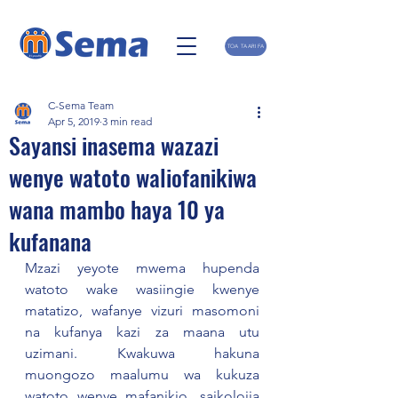
TOA TAARIFA
C-Sema Team
Apr 5, 2019
3 min read
Sayansi inasema wazazi
wenye watoto waliofanikiwa
wana mambo haya 10 ya
kufanana
Mzazi yeyote mwema hupenda 
watoto wake wasiingie kwenye 
matatizo, wafanye vizuri masomoni 
na kufanya kazi za maana utu 
uzimani. Kwakuwa hakuna 
muongozo maalumu wa kukuza 
watoto wenye mafanikio, saikolojia 