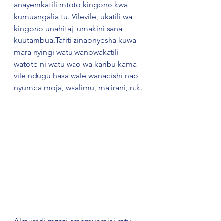
anayemkatili mtoto kingono kwa 
kumuangalia tu. Vilevile, ukatili wa 
kingono unahitaji umakini sana 
kuutambua.Tafiti zinaonyesha kuwa 
mara nyingi watu wanowakatili 
watoto ni watu wao wa karibu kama 
vile ndugu hasa wale wanaoishi nao 
nyumba moja, waalimu, majirani, n.k. 
Almuradi mzazi amemuamini mtu 