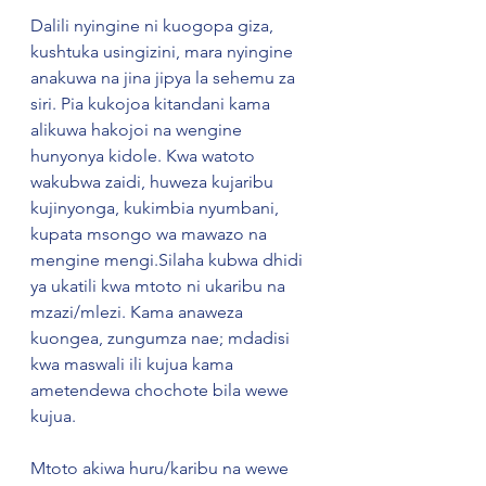
Dalili nyingine ni kuogopa giza, 
kushtuka usingizini, mara nyingine 
anakuwa na jina jipya la sehemu za 
siri. Pia kukojoa kitandani kama 
alikuwa hakojoi na wengine 
hunyonya kidole. Kwa watoto 
wakubwa zaidi, huweza kujaribu 
kujinyonga, kukimbia nyumbani, 
kupata msongo wa mawazo na 
mengine mengi.Silaha kubwa dhidi 
ya ukatili kwa mtoto ni ukaribu na 
mzazi/mlezi. Kama anaweza 
kuongea, zungumza nae; mdadisi 
kwa maswali ili kujua kama 
ametendewa chochote bila wewe 
kujua. 
Mtoto akiwa huru/karibu na wewe 