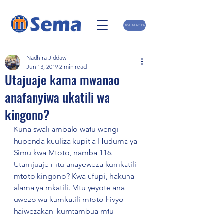
TOA TAARIFA
Nadhira Jiddawi
Jun 13, 2019
2 min read
Utajuaje kama mwanao
anafanyiwa ukatili wa
kingono?
Kuna swali ambalo watu wengi 
hupenda kuuliza kupitia Huduma ya 
Simu kwa Mtoto, namba 116. 
Utamjuaje mtu anayeweza kumkatili 
mtoto kingono? Kwa ufupi, hakuna 
alama ya mkatili. Mtu yeyote ana 
uwezo wa kumkatili mtoto hivyo 
haiwezakani kumtambua mtu 