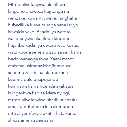
Mtoto aliyefanyiwa ukatili wa 
kingono anaweza kujitenga na 
wenzake, kuwa mpweke, na ghafla 
hubadilika kuwa muoga sana isivyo 
kawaida yake. Baadhi ya watoto 
waliofanyiwa ukatili wa kingono 
hujaribu kadiri ya uwezo wao kuzuia 
watu kuona sehemu zao za siri, kama 
bado wanaogeshwa. Yaani mtoto 
atakataa usimnawishe/kumgusa 
sehemu za siri, au ataonekana 
kuumia pale unapojaribu 
kumnawisha na huenda akakataa 
kuogeshwa kabisa.Mara nyingi, 
mtoto aliyefanyiwa ukatili hushtuka 
ama kufedheheka kila akimuona 
mtu aliyemfanyia ukatili hata kama 
alikua amemzoea sana.