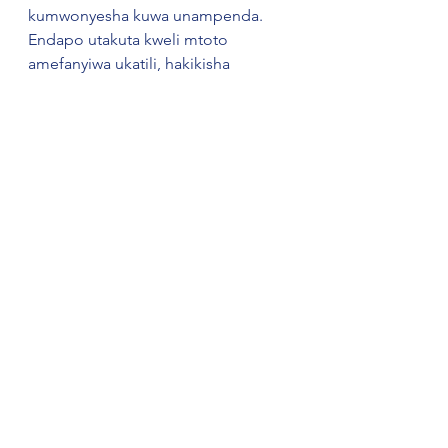
kumwonyesha kuwa unampenda. 
Endapo utakuta kweli mtoto 
amefanyiwa ukatili, hakikisha 
anaelewa kuwa yeye hana 
makosa.Kumbuka kuwa ni vyema 
kuzingitia uangalizi na ukaribu na 
watoto wako ili jambo lolote 
likitokea, uweze kugundua mapema 
kabla mtoto hajapata madhara 
makubwa.
Zanzibar
See All
Recent Posts