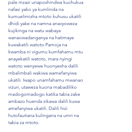
pale mzazi unaposhindwa kuchukua 
nafasi yako ya kumlinda na 
kumuelimisha mtoto kuhusu ukatili 
dhidi yake na namna anavyoweza 
kujikinga na watu wabaya 
wanaowadanganya na hatimaye 
kuwakatili watoto.Pamoja na 
kwamba ni vigumu kumfahamu mtu 
anayekatili watoto, mara nyingi 
watoto wenyewe huonyesha dalili 
mbalimbali wakiwa wamefanyiwa 
ukatili. Iwapo unamfahamu mwanao 
vizuri, utaweza kuona mabadiliko 
madogomadogo katika tabia zake 
ambazo huenda zikawa dalili kuwa 
amefanyiwa ukatili. Dalili hizi 
hutofautiana kulingana na umri na 
tabia za mtoto.