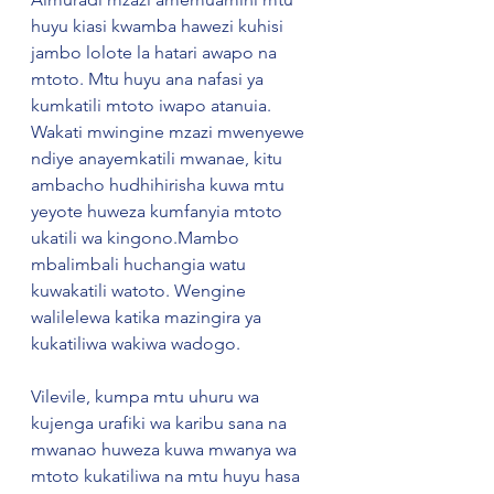
huyu kiasi kwamba hawezi kuhisi 
jambo lolote la hatari awapo na 
mtoto. Mtu huyu ana nafasi ya 
kumkatili mtoto iwapo atanuia. 
Wakati mwingine mzazi mwenyewe 
ndiye anayemkatili mwanae, kitu 
ambacho hudhihirisha kuwa mtu 
yeyote huweza kumfanyia mtoto 
ukatili wa kingono.Mambo 
mbalimbali huchangia watu 
kuwakatili watoto. Wengine 
walilelewa katika mazingira ya 
kukatiliwa wakiwa wadogo. 
Vilevile, kumpa mtu uhuru wa 
kujenga urafiki wa karibu sana na 
mwanao huweza kuwa mwanya wa 
mtoto kukatiliwa na mtu huyu hasa 