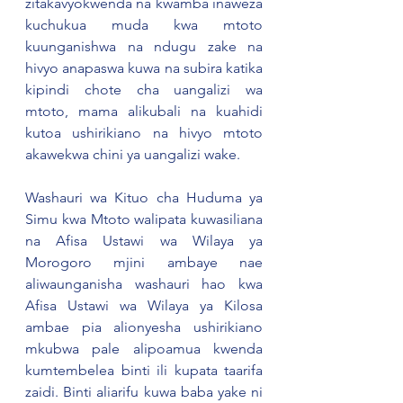
zitakavyokwenda na kwamba inaweza 
kuchukua muda kwa mtoto 
kuunganishwa na ndugu zake na 
hivyo anapaswa kuwa na subira katika 
kipindi chote cha uangalizi wa 
mtoto, mama alikubali na kuahidi 
kutoa ushirikiano na hivyo mtoto 
akawekwa chini ya uangalizi wake.  
Washauri wa Kituo cha Huduma ya 
Simu kwa Mtoto walipata kuwasiliana 
na Afisa Ustawi wa Wilaya ya 
Morogoro mjini ambaye nae 
aliwaunganisha washauri hao kwa 
Afisa Ustawi wa Wilaya ya Kilosa 
ambae pia alionyesha ushirikiano 
mkubwa pale alipoamua kwenda 
kumtembelea binti ili kupata taarifa 
zaidi. Binti aliarifu kuwa baba yake ni 