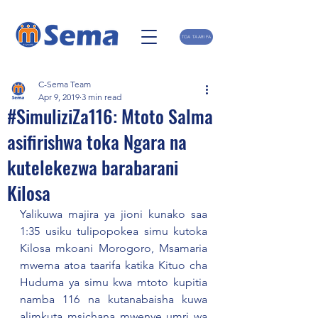
TOA TAARIFA
C-Sema Team
Apr 9, 2019
3 min read
#SimuliziZa116: Mtoto Salma
asifirishwa toka Ngara na
kutelekezwa barabarani
Kilosa
Yalikuwa majira ya jioni kunako saa 
1:35 usiku tulipopokea simu kutoka 
Kilosa mkoani Morogoro, Msamaria 
mwema atoa taarifa katika Kituo cha 
Huduma ya simu kwa mtoto kupitia 
namba 116 na kutanabaisha kuwa 
alimkuta msichana mwenye umri wa 