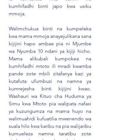
kumhifadhi binti japo kwa usiku 
mmoja.  
Walimchukua binti na kumpeleka 
kwa mama mmoja anayejulikana sana 
kijijini hapo ambae pia ni Mjumbe 
wa Nyumba 10 ndani ya kijiji hicho. 
Mama alikubali kumpokea na 
kumhifadhi mtoto ili mradi kwamba 
pande zote mbili zitafanya kazi ya 
kutafuta ufumbuzi na namna ya 
kumrejesha binti kijijini kwao. 
Washauri wa Kituo cha Huduma ya 
Simu kwa Mtoto pia walipata nafasi 
ya kuzungumza na mama huyo na 
walimuahidi kufuatilia mwenendo wa 
suala hilo kwa karibu na pia walijaribu 
kumueleza namna taratibu zote 