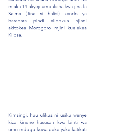
miaka 14 aliyejitambulisha kwa jina la 
Salma (Jina si halisi) kando ya 
barabara pindi alipokua njiani 
akitokea Morogoro mjini kuelekea 
Kilosa.
Kimsingi, huu ulikua ni usiku wenye 
kiza kinene hususan kwa binti wa 
umri mdogo kuwa peke yake katikati 