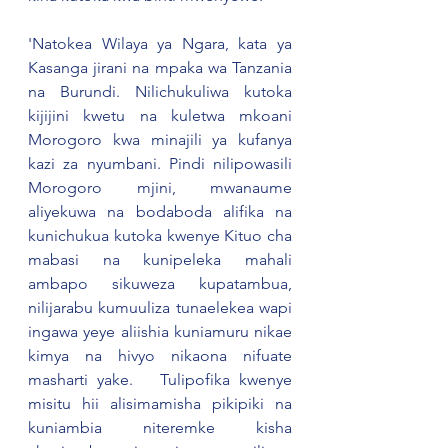
'Natokea Wilaya ya Ngara, kata ya 
Kasanga jirani na mpaka wa Tanzania 
na Burundi. Nilichukuliwa kutoka 
kijijini kwetu na kuletwa mkoani 
Morogoro kwa minajili ya kufanya 
kazi za nyumbani. Pindi nilipowasili 
Morogoro mjini, mwanaume 
aliyekuwa na bodaboda alifika na 
kunichukua kutoka kwenye Kituo cha 
mabasi na kunipeleka mahali 
ambapo sikuweza kupatambua, 
nilijarabu kumuuliza tunaelekea wapi 
ingawa yeye aliishia kuniamuru nikae 
kimya na hivyo nikaona nifuate 
masharti yake.   Tulipofika kwenye 
misitu hii alisimamisha pikipiki na 
kuniambia niteremke kisha 