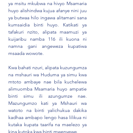
ya msitu mkubwa na hivyo Msamaria 
huyo alishindwa kujua afanye nini juu 
ya butwaa hilo ingawa alitamani sana 
kumsaidia binti huyo. Katikati ya 
tafakuri nzito, alipata maamuzi ya 
kuijaribu namba 116 ili kuona ni 
namna gani angeweza kupatiwa 
msaada wowote.  
Kwa bahati nzuri, alipata kuzungumza 
na mshauri wa Huduma ya simu kwa 
mtoto ambaye nae bila kuchelewa 
alimuomba Msamaria huyo ampatie 
binti simu ili azungumze nae. 
Mazungumzo kati ya Mshauri wa 
watoto na binti yalichukua dakika 
kadhaa ambapo lengo hasa lilikua ni 
kutaka kupata taarifa na maelezo ya 
kina kutoka kwa binti mwenyewe. 