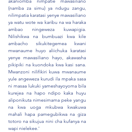
akaniomba nimpatie mawasiliano 
(namba za simu) ya ndugu zangu, 
nilimpatia karatasi yenye mawasiliano 
ya watu wote wa karibu na wa haraka 
ambao ningeweza kuwapigia. 
Nilishikwa na bumbuazi kwa kile 
ambacho sikukitegemea kwani 
mwanaume huyo aliichuka karatasi 
yenye mawasiliano hayo, akawasha 
pikipiki na kuondoka kwa kasi sana. 
Mwanzoni nilifikiri kuwa mwanaume 
yule angeweza kurudi ila mpaka sasa 
ni masaa lukuki yameshayoyoma bila 
kurejea na hapo ndipo kaka huyu 
aliponikuta nimesimama peke yangu 
na kwa uoga mkubwa kwakuwa 
mahali hapa pamegubikwa na giza 
totoro na sikujua nini cha kufanya na 
wapi nielekee.'