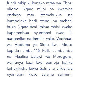
fundi pikipiki kunako mtaa wa Chivu 
uliopo Ngara mjini na kwamba 
endapo mtu atamchukua na 
kumpeleka hadi stendi ya mabasi 
huko Ngara basi itakua rahisi kwake 
kupatambua nyumbani kwao ili 
aunganike na familia yake. Washauri 
wa Huduma ya Simu kwa Mtoto 
kupitia namba 116, Polisi sambamba 
na Maafisa Ustawi wa Morogoro, 
walifanya kazi kwa pamoja katika 
kuhakikisha kuwa Salma anafikishwa 
nyumbani kwao salama salimini. 
Aidha, Afisa Ustawi wa Ngara alijuzwa 
taarifa zote zilizomhusu Salma ili nae 
kwa namna yake aweze kutoa 
msaada wa kijamii zaidi ukihusisha 
kuhakikisha kuwa Salma anarudishwa 
shuleni ili aendelee na masomo.  