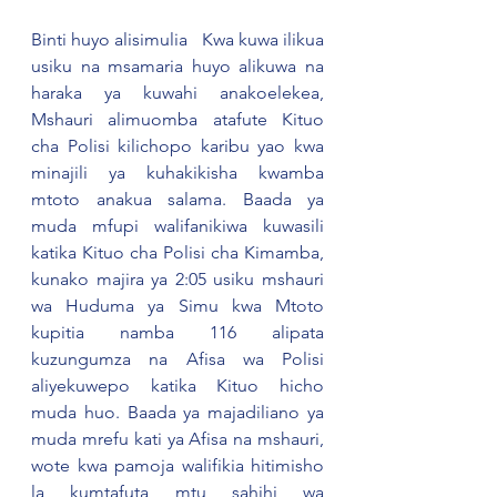
Binti huyo alisimulia   Kwa kuwa ilikua 
usiku na msamaria huyo alikuwa na 
haraka ya kuwahi anakoelekea, 
Mshauri alimuomba atafute Kituo 
cha Polisi kilichopo karibu yao kwa 
minajili ya kuhakikisha kwamba 
mtoto anakua salama. Baada ya 
muda mfupi walifanikiwa kuwasili 
katika Kituo cha Polisi cha Kimamba, 
kunako majira ya 2:05 usiku mshauri 
wa Huduma ya Simu kwa Mtoto 
kupitia namba 116 alipata 
kuzungumza na Afisa wa Polisi 
aliyekuwepo katika Kituo hicho 
muda huo. Baada ya majadiliano ya 
muda mrefu kati ya Afisa na mshauri, 
wote kwa pamoja walifikia hitimisho 
la kumtafuta mtu sahihi wa 