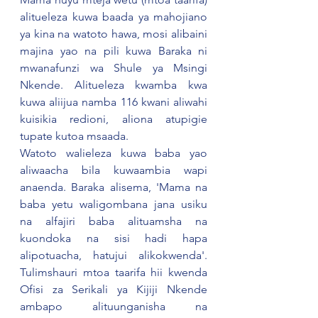
alitueleza kuwa baada ya mahojiano 
ya kina na watoto hawa, mosi alibaini 
majina yao na pili kuwa Baraka ni 
mwanafunzi wa Shule ya Msingi 
Nkende. Alitueleza kwamba kwa 
kuwa aliijua namba 116 kwani aliwahi 
kuisikia redioni, aliona atupigie 
tupate kutoa msaada.
Watoto walieleza kuwa baba yao 
aliwaacha bila kuwaambia wapi 
anaenda. Baraka alisema, 'Mama na 
baba yetu waligombana jana usiku 
na alfajiri baba alituamsha na 
kuondoka na sisi hadi hapa 
alipotuacha, hatujui alikokwenda'. 
Tulimshauri mtoa taarifa hii kwenda 
Ofisi za Serikali ya Kijiji Nkende 
ambapo alituunganisha na 