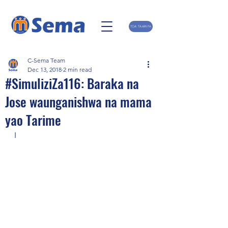
TOA TAARIFA
C-Sema Team
Dec 13, 2018
2 min read
#SimuliziZa116: Baraka na
Jose waunganishwa na mama
yao Tarime
I