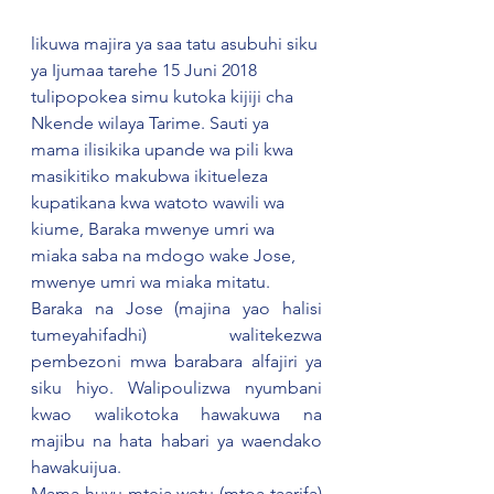
likuwa majira ya saa tatu asubuhi siku 
ya Ijumaa tarehe 15 Juni 2018 
tulipopokea simu kutoka kijiji cha 
Nkende wilaya Tarime. Sauti ya 
mama ilisikika upande wa pili kwa 
masikitiko makubwa ikitueleza 
kupatikana kwa watoto wawili wa 
kiume, Baraka mwenye umri wa 
miaka saba na mdogo wake Jose, 
mwenye umri wa miaka mitatu.
Baraka na Jose (majina yao halisi 
tumeyahifadhi) walitekezwa 
pembezoni mwa barabara alfajiri ya 
siku hiyo. Walipoulizwa nyumbani 
kwao walikotoka hawakuwa na 
majibu na hata habari ya waendako 
hawakuijua.
Mama huyu mteja wetu (mtoa taarifa) 