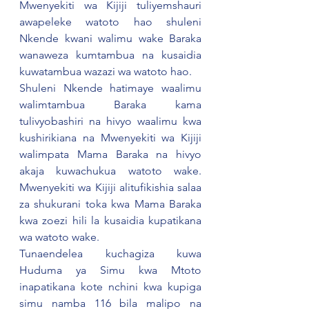
Mwenyekiti wa Kijiji tuliyemshauri 
awapeleke watoto hao shuleni 
Nkende kwani walimu wake Baraka 
wanaweza kumtambua na kusaidia 
kuwatambua wazazi wa watoto hao.
Shuleni Nkende hatimaye waalimu 
walimtambua Baraka kama 
tulivyobashiri na hivyo waalimu kwa 
kushirikiana na Mwenyekiti wa Kijiji 
walimpata Mama Baraka na hivyo 
akaja kuwachukua watoto wake. 
Mwenyekiti wa Kijiji alitufikishia salaa 
za shukurani toka kwa Mama Baraka 
kwa zoezi hili la kusaidia kupatikana 
wa watoto wake.
Tunaendelea kuchagiza kuwa 
Huduma ya Simu kwa Mtoto 
inapatikana kote nchini kwa kupiga 
simu namba 116 bila malipo na 