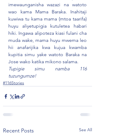
imewaunganisha wazazi na watoto 
wao kama Mama Baraka. Inahitaji 
kuwiwa tu kama mama (mtoa taarifa) 
huyu aliyetupigia kutuletea habari 
hiki. Ingawa alipoteza kiasi fulani cha 
muda wake, mama huyu mwema leo 
hii anafarijika kwa kujua kwamba 
kupitia simu yake watoto Baraka na 
Jose wako katika mikono salama.
Tupigie simu namba 116 
tuzungumze! 
#116Stories
See All
Recent Posts