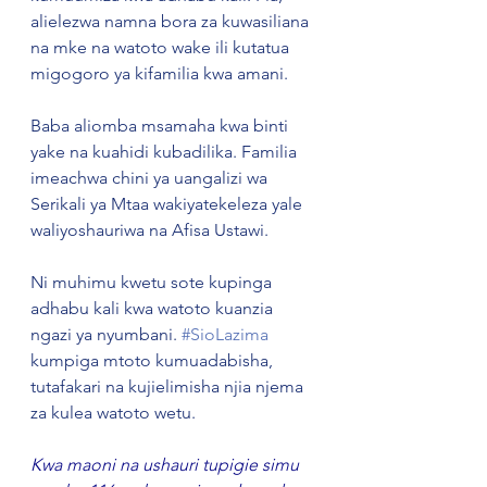
alielezwa namna bora za kuwasiliana 
na mke na watoto wake ili kutatua 
migogoro ya kifamilia kwa amani.
Baba aliomba msamaha kwa binti 
yake na kuahidi kubadilika. Familia 
imeachwa chini ya uangalizi wa 
Serikali ya Mtaa wakiyatekeleza yale 
waliyoshauriwa na Afisa Ustawi.
Ni muhimu kwetu sote kupinga 
adhabu kali kwa watoto kuanzia 
ngazi ya nyumbani. 
#SioLazima
kumpiga mtoto kumuadabisha, 
tutafakari na kujielimisha njia njema 
za kulea watoto wetu.
Kwa maoni na ushauri tupigie simu 