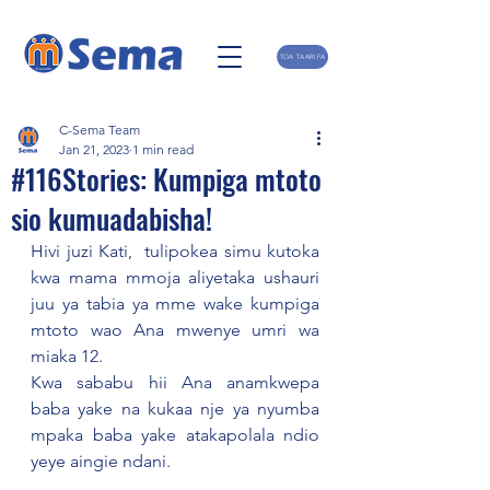
TOA TAARIFA
C-Sema Team
Jan 21, 2023
1 min read
#116Stories: Kumpiga mtoto
sio kumuadabisha!
Hivi juzi Kati,  tulipokea simu kutoka 
kwa mama mmoja aliyetaka ushauri 
juu ya tabia ya mme wake kumpiga 
mtoto wao Ana mwenye umri wa 
miaka 12.
Kwa sababu hii Ana anamkwepa 
baba yake na kukaa nje ya nyumba 
mpaka baba yake atakapolala ndio 
yeye aingie ndani.