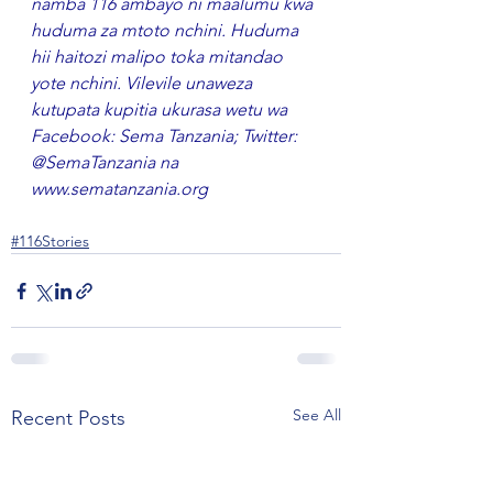
namba 116 ambayo ni maalumu kwa 
huduma za mtoto nchini. Huduma 
hii haitozi malipo toka mitandao 
yote nchini. Vilevile unaweza 
kutupata kupitia ukurasa wetu wa 
Facebook: Sema Tanzania; Twitter: 
@SemaTanzania na 
www.sematanzania.org
#116Stories
See All
Recent Posts