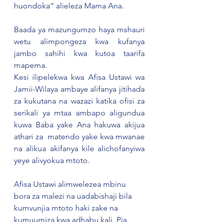
huondoka” alieleza Mama Ana.
Baada ya mazungumzo haya mshauri 
wetu alimpongeza kwa kufanya 
jambo sahihi kwa kutoa taarifa 
mapema.
Kesi ilipelekwa kwa Afisa Ustawi wa 
Jamii-Wilaya ambaye alifanya jitihada 
za kukutana na wazazi katika ofisi za 
serikali ya mtaa ambapo aligundua 
kuwa Baba yake Ana hakuwa akijua 
athari za  matendo yake kwa mwanae 
na alikua akifanya kile alichofanyiwa 
yeye alivyokua mtoto.
Afisa Ustawi alimwelezea mbinu 
bora za malezi na uadabishaji bila 
kumvunjia mtoto haki zake na 
kumuumiza kwa adhabu kali. Pia, 